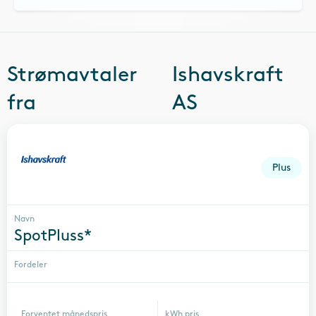
Strømavtaler
Ishavskraft
fra
AS
Plus
Navn
SpotPluss*
Fordeler
Forventet månedspris
kWh pris