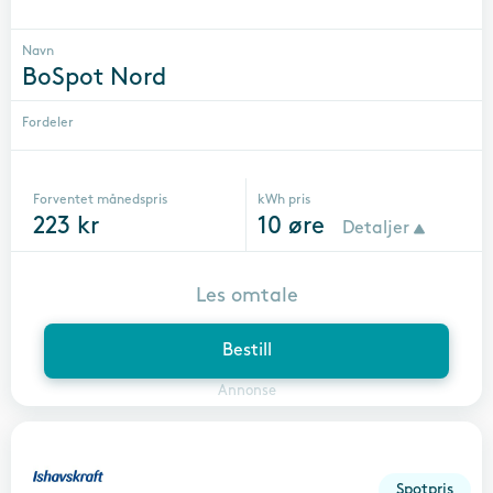
Navn
BoSpot Nord
Fordeler
Forventet månedspris
kWh pris
223
kr
10
øre
Detaljer
Les omtale
Bestill
Annonse
Spotpris