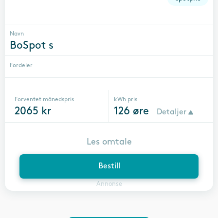
Navn
BoSpot s
Fordeler
Forventet månedspris
kWh pris
2065
kr
126
øre
Detaljer
Les omtale
Bestill
Annonse