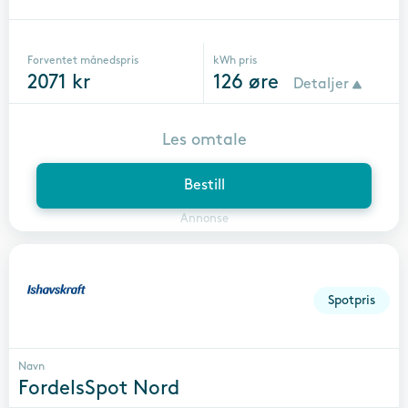
Forventet månedspris
kWh pris
2071
kr
126
øre
Detaljer
Les omtale
Bestill
Annonse
Spotpris
Navn
FordelsSpot Nord