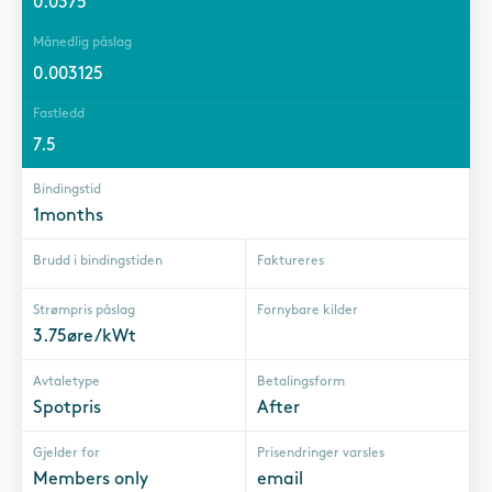
0.0375
Månedlig påslag
0.003125
Fastledd
7.5
Bindingstid
1months
Brudd i bindingstiden
Faktureres
Strømpris påslag
Fornybare kilder
3.75øre/kWt
Avtaletype
Betalingsform
Spotpris
After
Gjelder for
Prisendringer varsles
Members only
email