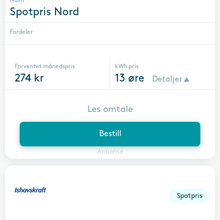
Navn
Spotpris Nord
Fordeler
Forventet månedspris
kWh pris
274
kr
13
øre
Detaljer
Les omtale
Bestill
Annonse
Spotpris