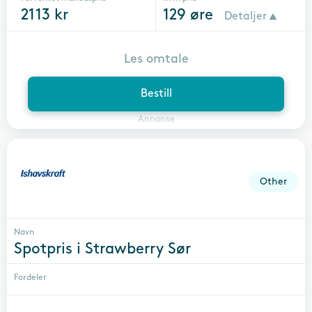
2113
kr
129
øre
Detaljer
Les omtale
Bestill
Annonse
Other
Navn
Spotpris i Strawberry Sør
Fordeler