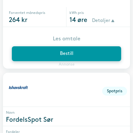
Forventet månedspris
kWh pris
264
kr
14
øre
Detaljer
Les omtale
Bestill
Annonse
Spotpris
Navn
FordelsSpot Sør
Fordeler