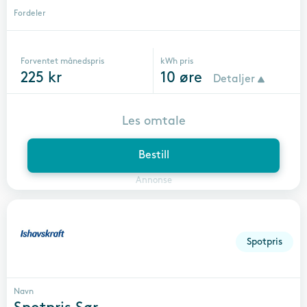
Fordeler
Forventet månedspris
kWh pris
225
kr
10
øre
Detaljer
Les omtale
Bestill
Annonse
Spotpris
Navn