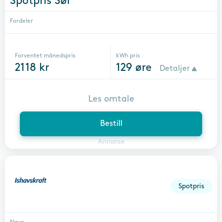
Spotpris Sør
Fordeler
Forventet månedspris
kWh pris
2118
kr
129
øre
Detaljer
Les omtale
Bestill
Annonse
Spotpris