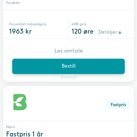
Fordeler
Forventet månedspris
kWh pris
1963
kr
120
øre
Detaljer
Les omtale
Bestill
Annonse
Fastpris
Navn
Fastpris 1 år