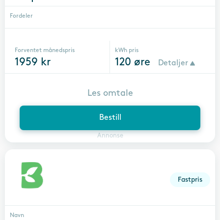
Fordeler
Forventet månedspris
kWh pris
1959
kr
120
øre
Detaljer
Les omtale
Bestill
Annonse
Fastpris
Navn