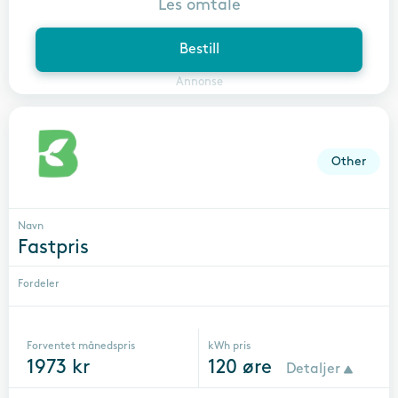
Les omtale
Bestill
Annonse
Other
Navn
Fastpris
Fordeler
Forventet månedspris
kWh pris
1973
kr
120
øre
Detaljer