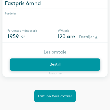
Fastpris 6mnd
Fordeler
Forventet månedspris
kWh pris
1959
kr
120
øre
Detaljer
Les omtale
Bestill
Annonse
Last inn flere avtaler