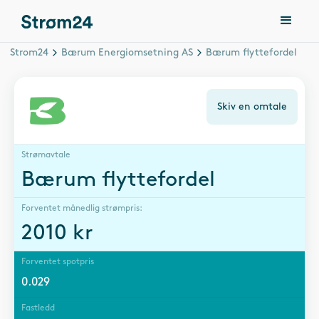
Strom24
Bærum Energiomsetning AS
Bærum flyttefordel
Skiv en omtale
Strømavtale
Bærum flyttefordel
Forventet månedlig strømpris:
2010
kr
Forventet spotpris
0.029
Fastledd