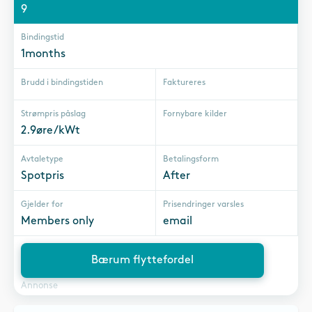
9
Bindingstid
1months
Brudd i bindingstiden
Faktureres
Strømpris påslag
Fornybare kilder
2.9øre/kWt
Avtaletype
Betalingsform
Spotpris
After
Gjelder for
Prisendringer varsles
Members only
email
Bærum flyttefordel
Annonse