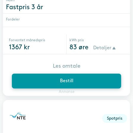
Navn
Fastpris 3 år
Fordeler
Forventet månedspris
kWh pris
1367
kr
83
øre
Detaljer
Les omtale
Bestill
Annonse
Spotpris