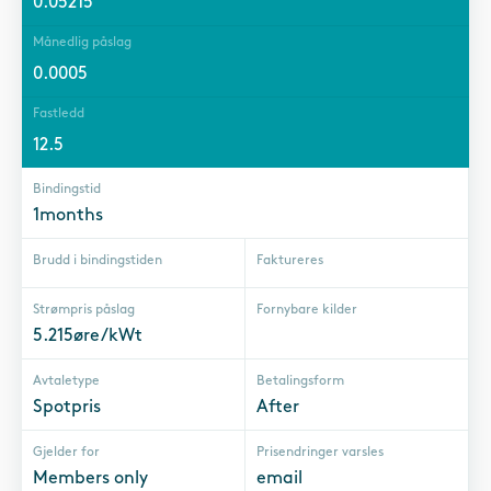
0.05215
Månedlig påslag
0.0005
Fastledd
12.5
Bindingstid
1months
Brudd i bindingstiden
Faktureres
Strømpris påslag
Fornybare kilder
5.215øre/kWt
Avtaletype
Betalingsform
Spotpris
After
Gjelder for
Prisendringer varsles
Members only
email