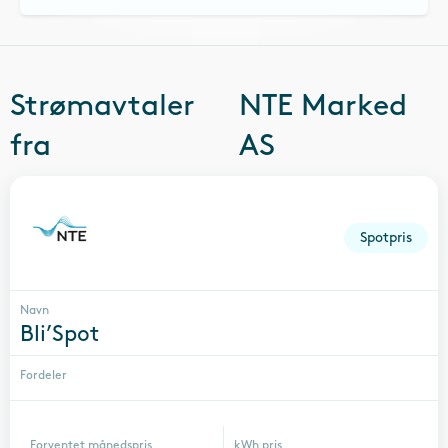
Strømavtaler
NTE Marked
fra
AS
Spotpris
Navn
Bli’Spot
Fordeler
Forventet månedspris
kWh pris