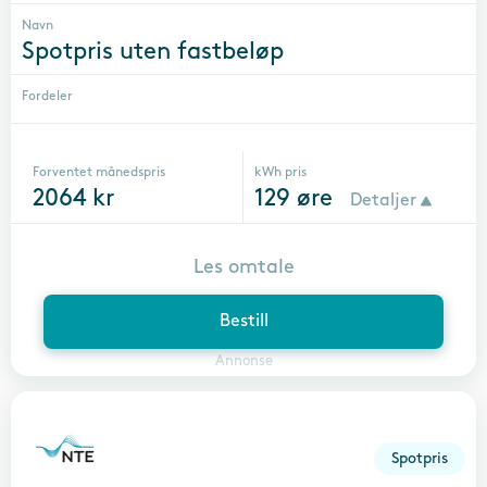
Navn
Spotpris uten fastbeløp
Fordeler
Forventet månedspris
kWh pris
2064
kr
129
øre
Detaljer
Les omtale
Bestill
Annonse
Spotpris