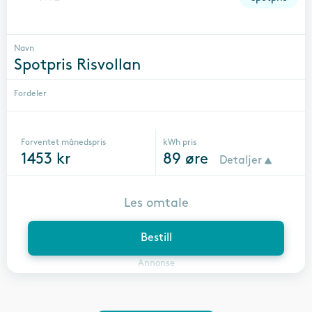
Navn
Spotpris Risvollan
Fordeler
Forventet månedspris
kWh pris
1453
kr
89
øre
Detaljer
Les omtale
Bestill
Annonse