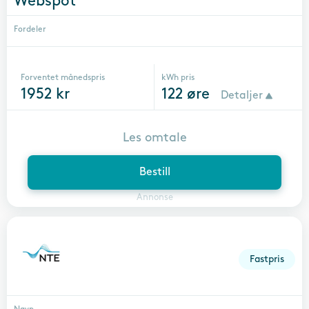
Webspot
Fordeler
Forventet månedspris
kWh pris
1952
kr
122
øre
Detaljer
Les omtale
Bestill
Annonse
Fastpris