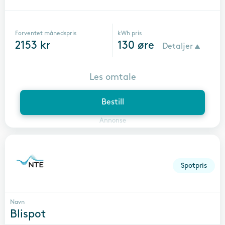
Forventet månedspris
kWh pris
2153
kr
130
øre
Detaljer
Les omtale
Bestill
Annonse
Spotpris
Navn
Blispot