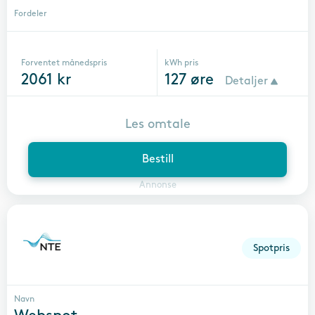
Fordeler
Forventet månedspris
kWh pris
2061
kr
127
øre
Detaljer
Les omtale
Bestill
Annonse
Spotpris
Navn