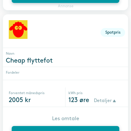
Annonse
Spotpris
Navn
Cheap flyttefot
Fordeler
Forventet månedspris
kWh pris
2005
kr
123
øre
Detaljer
Les omtale