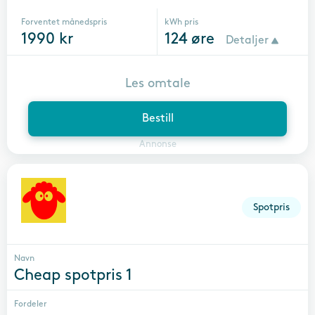
Forventet månedspris
kWh pris
1990
kr
124
øre
Detaljer
Les omtale
Bestill
Annonse
Spotpris
Navn
Cheap spotpris 1
Fordeler