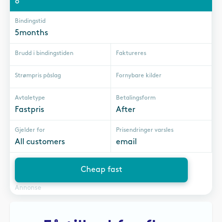
8
Bindingstid
5months
Brudd i bindingstiden
Faktureres
Strømpris påslag
Fornybare kilder
Avtaletype
Betalingsform
Fastpris
After
Gjelder for
Prisendringer varsles
All customers
email
Cheap fast
Annonse