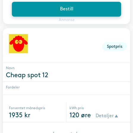
Bestill
Annonse
Spotpris
Navn
Cheap spot 12
Fordeler
Forventet månedspris
kWh pris
1935
kr
120
øre
Detaljer