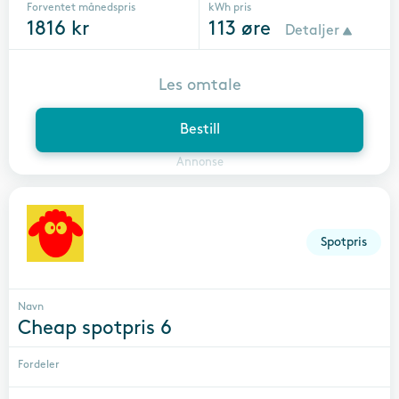
Forventet månedspris
kWh pris
1816
kr
113
øre
Detaljer
Les omtale
Bestill
Annonse
Spotpris
Navn
Cheap spotpris 6
Fordeler