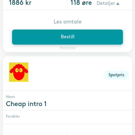
1886
kr
118
øre
Detaljer
Les omtale
Bestill
Annonse
Spotpris
Navn
Cheap intro 1
Fordeler