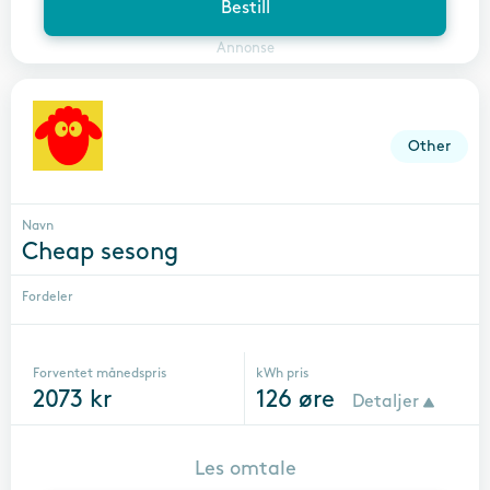
Bestill
Annonse
Other
Navn
Cheap sesong
Fordeler
Forventet månedspris
kWh pris
2073
kr
126
øre
Detaljer
Les omtale