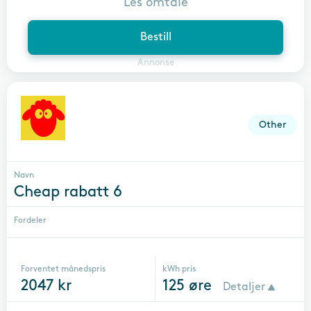
Les omtale
Bestill
Annonse
Other
Navn
Cheap rabatt 6
Fordeler
Forventet månedspris
kWh pris
2047
kr
125
øre
Detaljer