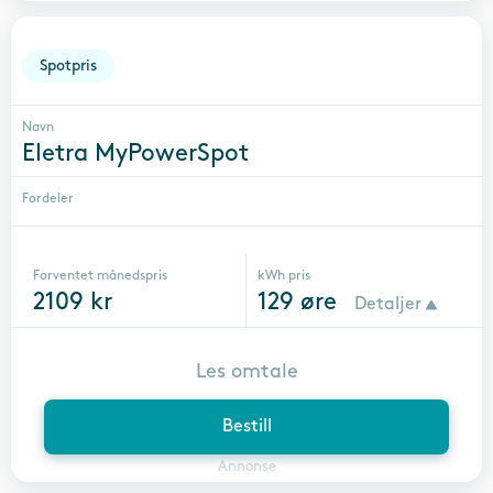
Spotpris
Navn
Eletra MyPowerSpot
Fordeler
Forventet månedspris
kWh pris
2109
kr
129
øre
Detaljer
Les omtale
Bestill
Annonse