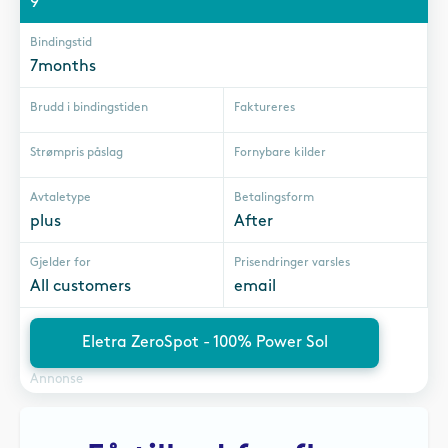
9
Bindingstid
7months
Brudd i bindingstiden
Faktureres
Strømpris påslag
Fornybare kilder
Avtaletype
Betalingsform
plus
After
Gjelder for
Prisendringer varsles
All customers
email
Eletra ZeroSpot - 100% Power Sol
Annonse