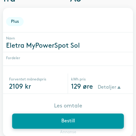
Plus
Navn
Eletra MyPowerSpot Sol
Fordeler
Forventet månedspris
kWh pris
2109
kr
129
øre
Detaljer
Les omtale
Bestill
Annonse