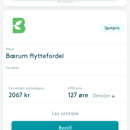
Annonse
Spotpris
Navn
Bærum flyttefordel
Fordeler
Forventet månedspris
kWh pris
2067
kr
127
øre
Detaljer
Les omtale
Bestill