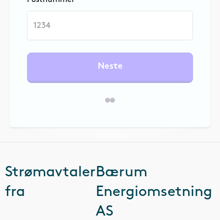
Neste
Strømavtaler
Bærum
fra
Energiomsetning
AS