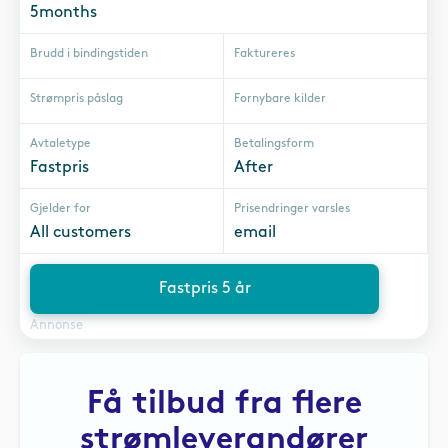
5months
Brudd i bindingstiden
Faktureres
Strømpris påslag
Fornybare kilder
Avtaletype
Betalingsform
Fastpris
After
Gjelder for
Prisendringer varsles
All customers
email
Fastpris 5 år
Annonse
Få tilbud fra flere
strømleverandører