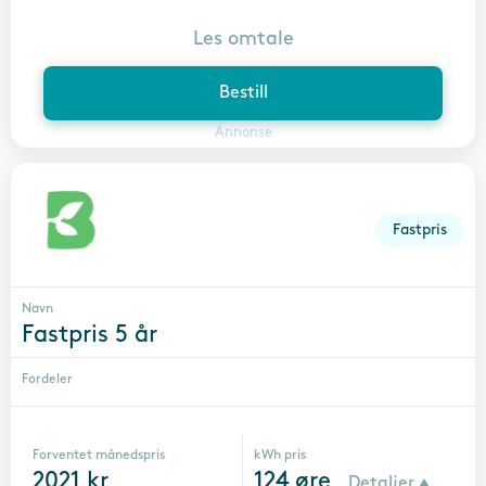
Les omtale
Bestill
Annonse
Fastpris
Navn
Fastpris 5 år
Fordeler
Forventet månedspris
kWh pris
2021
kr
124
øre
Detaljer