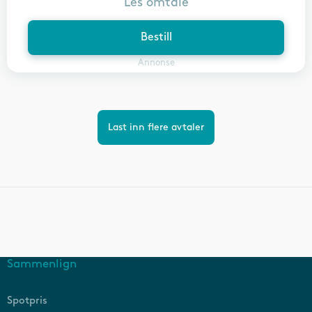
Les omtale
Bestill
Annonse
Last inn flere avtaler
Sammenlign
Spotpris