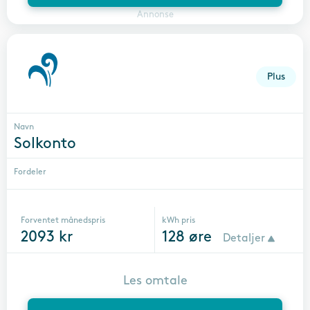
Annonse
Plus
Navn
Solkonto
Fordeler
Forventet månedspris
kWh pris
2093
kr
128
øre
Detaljer
Les omtale