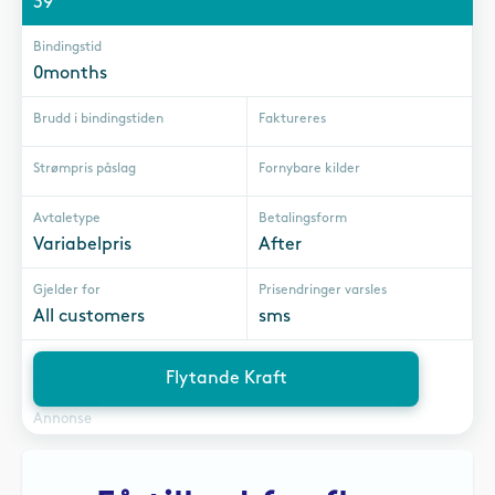
39
Bindingstid
0months
Brudd i bindingstiden
Faktureres
Strømpris påslag
Fornybare kilder
Avtaletype
Betalingsform
Variabelpris
After
Gjelder for
Prisendringer varsles
All customers
sms
Flytande Kraft
Annonse