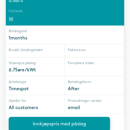
0.0675
Fastledd
10
Bindingstid
1months
Brudd i bindingstiden
Faktureres
Strømpris påslag
Fornybare kilder
6.75øre/kWt
Avtaletype
Betalingsform
Timespot
After
Gjelder for
Prisendringer varsles
All customers
email
Innkjøpspris med påslag