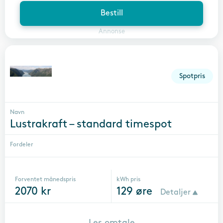
Bestill
Annonse
Spotpris
Navn
Lustrakraft – standard timespot
Fordeler
Forventet månedspris
kWh pris
2070
kr
129
øre
Detaljer
Les omtale