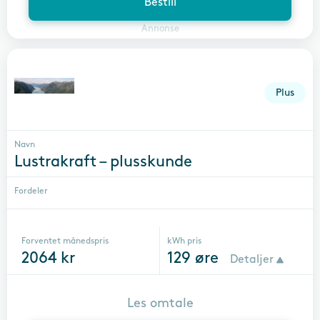
Bestill
Annonse
Plus
Navn
Lustrakraft – plusskunde
Fordeler
Forventet månedspris
kWh pris
2064
kr
129
øre
Detaljer
Les omtale