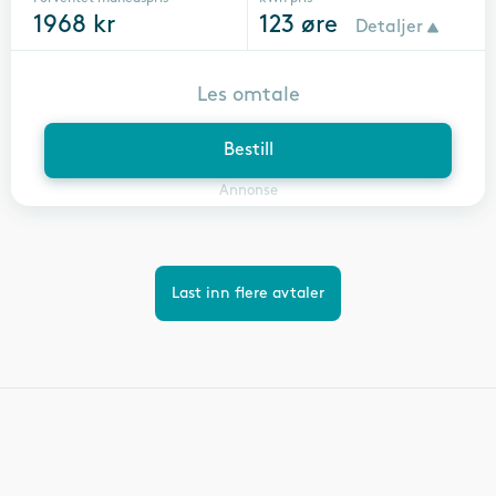
1968
kr
123
øre
Detaljer
Les omtale
Bestill
Annonse
Last inn flere avtaler