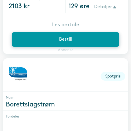
2103
kr
129
øre
Detaljer
Les omtale
Bestill
Annonse
Spotpris
Navn
Borettslagstrøm
Fordeler