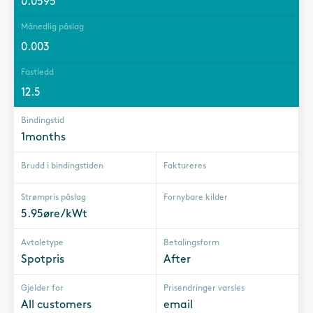
0.0595
Månedlig påslag
0.003
Fastledd
12.5
Bindingstid
1months
Brudd i bindingstiden
Faktureres
Strømpris påslag
Fornybare kilder
5.95øre/kWt
Avtaletype
Betalingsform
Spotpris
After
Gjelder for
Prisendringer varsles
All customers
email