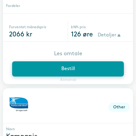
Fordeler
Forventet månedspris
kWh pris
2066
kr
126
øre
Detaljer
Les omtale
Bestill
Annonse
Other
Navn