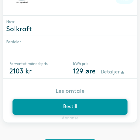
Navn
Solkraft
Fordeler
Forventet månedspris
kWh pris
2103
kr
129
øre
Detaljer
Les omtale
Bestill
Annonse