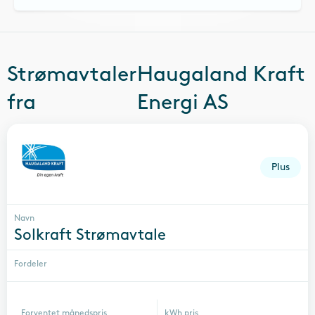
Strømavtaler
Haugaland Kraft
fra
Energi AS
Plus
Navn
Solkraft Strømavtale
Fordeler
Forventet månedspris
kWh pris