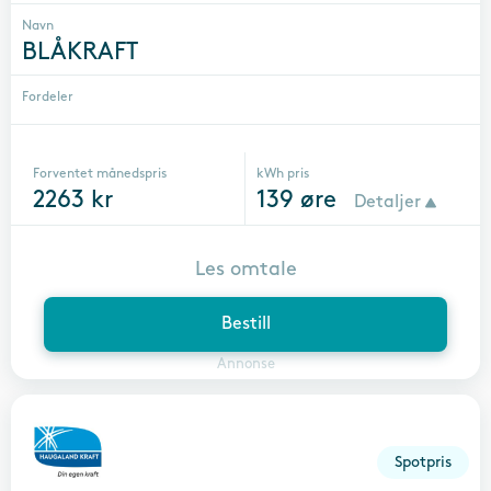
Navn
BLÅKRAFT
Fordeler
Forventet månedspris
kWh pris
2263
kr
139
øre
Detaljer
Les omtale
Bestill
Annonse
Spotpris