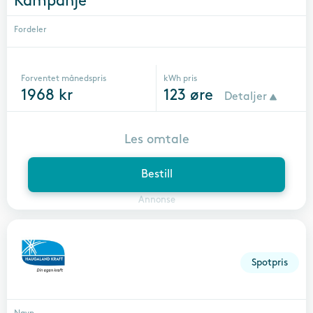
Kampanje
Fordeler
Forventet månedspris
kWh pris
1968
kr
123
øre
Detaljer
Les omtale
Bestill
Annonse
Spotpris