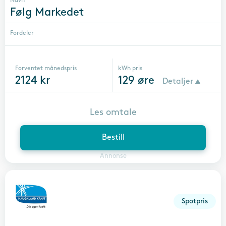
Navn
Følg Markedet
Fordeler
Forventet månedspris
kWh pris
2124
kr
129
øre
Detaljer
Les omtale
Bestill
Annonse
Spotpris