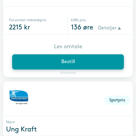
Forventet månedspris
kWh pris
2215
kr
136
øre
Detaljer
Les omtale
Bestill
Annonse
Spotpris
Navn
Ung Kraft