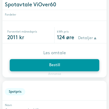
Spotavtale ViOver60
Fordeler
Forventet månedspris
kWh pris
2011
kr
124
øre
Detaljer
Les omtale
Bestill
Annonse
Spotpris
Navn