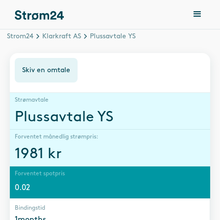
Strom24
Klarkraft AS
Plussavtale YS
Skiv en omtale
Strømavtale
Plussavtale YS
Forventet månedlig strømpris:
1981
kr
Forventet spotpris
0.02
Bindingstid
1months