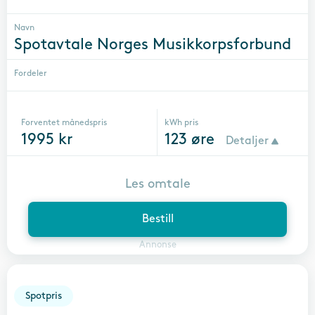
Navn
Spotavtale Norges Musikkorpsforbund
Fordeler
Forventet månedspris
kWh pris
1995
kr
123
øre
Detaljer
Les omtale
Bestill
Annonse
Spotpris