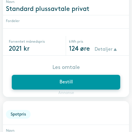
Navn
Standard plussavtale privat
Fordeler
Forventet månedspris
kWh pris
2021
kr
124
øre
Detaljer
Les omtale
Bestill
Annonse
Spotpris
Navn