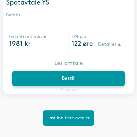
Spotavtale YS
Fordeler
Forventet månedspris
kWh pris
1981
kr
122
øre
Detaljer
Les omtale
Bestill
Annonse
Last inn flere avtaler