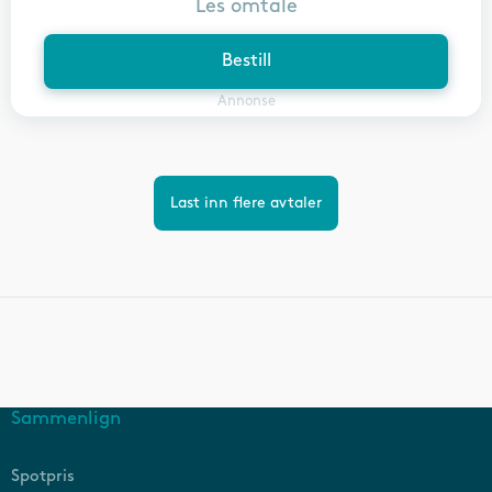
Les omtale
Bestill
Annonse
Last inn flere avtaler
Sammenlign
Spotpris