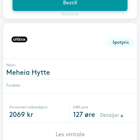
Bestill
Annonse
Spotpris
Navn
Meheia Hytte
Fordeler
Forventet månedspris
kWh pris
2069
kr
127
øre
Detaljer
Les omtale