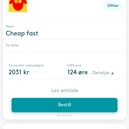
Other
Navn
Cheap fast
Fordeler
Forventet månedspris
kWh pris
2031
kr
124
øre
Detaljer
Les omtale
Bestill
Annonse