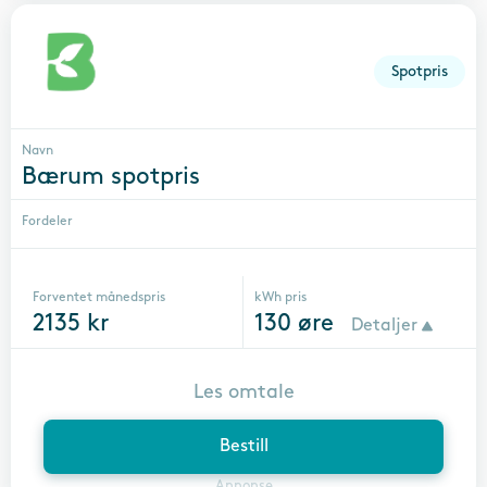
Spotpris
Navn
Bærum spotpris
Fordeler
Forventet månedspris
kWh pris
2135
kr
130
øre
Detaljer
Les omtale
Bestill
Annonse