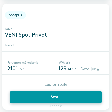
Spotpris
Navn
VENI Spot Privat
Fordeler
Forventet månedspris
kWh pris
2101
kr
129
øre
Detaljer
Les omtale
Bestill
Annonse