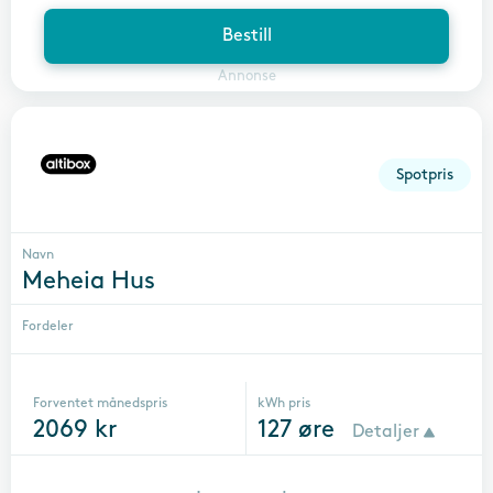
Bestill
Annonse
Spotpris
Navn
Meheia Hus
Fordeler
Forventet månedspris
kWh pris
2069
kr
127
øre
Detaljer