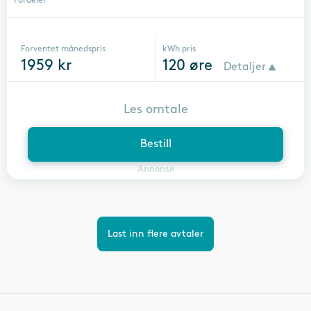
Fordeler
Forventet månedspris
kWh pris
1959
kr
120
øre
Detaljer
Les omtale
Bestill
Annonse
Last inn flere avtaler