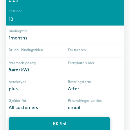
0.05
Fastledd
10
Bindingstid
1months
Brudd i bindingstiden
Faktureres
Strømpris påslag
Fornybare kilder
5øre/kWt
Avtaletype
Betalingsform
plus
After
Gjelder for
Prisendringer varsles
All customers
email
RK Sol