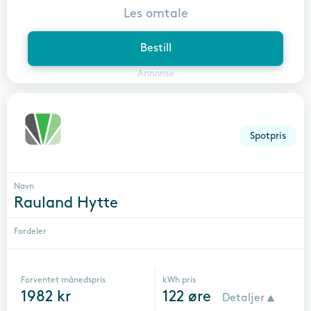
Les omtale
Bestill
Annonse
Spotpris
Navn
Rauland Hytte
Fordeler
Forventet månedspris
kWh pris
1982
kr
122
øre
Detaljer