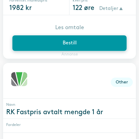
Forventet månedspris
kWh pris
1982
kr
122
øre
Detaljer
Les omtale
Bestill
Annonse
Other
Navn
RK Fastpris avtalt mengde 1 år
Fordeler