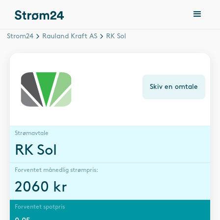
Strom24
Rauland Kraft AS
RK Sol
Skiv en omtale
Strømavtale
RK Sol
Forventet månedlig strømpris:
2060
kr
Forventet spotpris