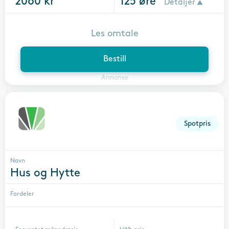
2060
kr
125
øre
Detaljer
Les omtale
Bestill
Annonse
Spotpris
Navn
Hus og Hytte
Fordeler