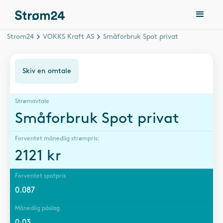
Strom24
VOKKS Kraft AS
Småforbruk Spot privat
Skiv en omtale
Strømavtale
Småforbruk Spot privat
Forventet månedlig strømpris:
2121
kr
Forventet spotpris
0.087
Månedlig påslag
0.03