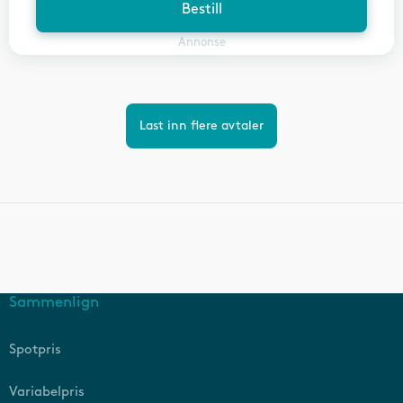
Bestill
Annonse
Last inn flere avtaler
Sammenlign
Spotpris
Variabelpris