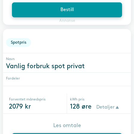
Bestill
Annonse
Spotpris
Navn
Vanlig forbruk spot privat
Fordeler
Forventet månedspris
kWh pris
2079
kr
128
øre
Detaljer
Les omtale