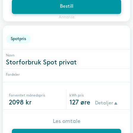
Bestill
Annonse
Spotpris
Navn
Storforbruk Spot privat
Fordeler
Forventet månedspris
kWh pris
2098
kr
127
øre
Detaljer
Les omtale