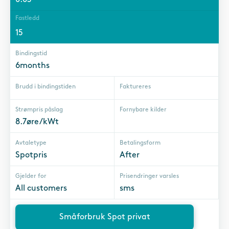
Fastledd
15
Bindingstid
6months
Brudd i bindingstiden
Faktureres
Strømpris påslag
Fornybare kilder
8.7øre/kWt
Avtaletype
Betalingsform
Spotpris
After
Gjelder for
Prisendringer varsles
All customers
sms
Småforbruk Spot privat