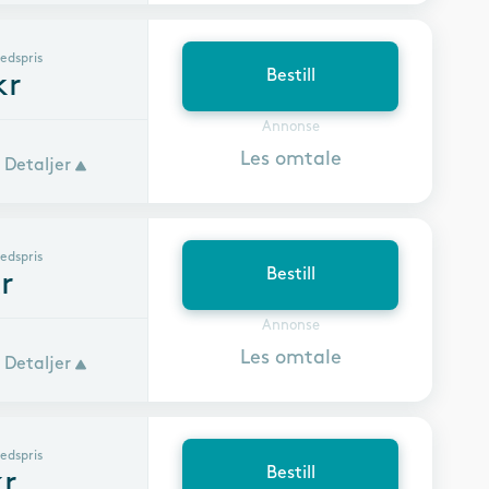
edspris
Bestill
kr
Annonse
Les omtale
Detaljer
edspris
Bestill
r
Annonse
Les omtale
Detaljer
edspris
Bestill
r