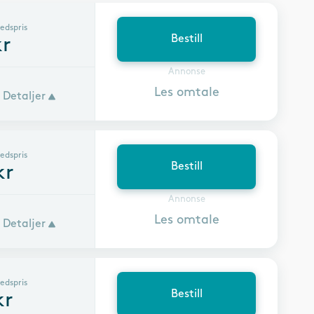
edspris
Bestill
r
Annonse
Les omtale
Detaljer
edspris
Bestill
kr
Annonse
Les omtale
Detaljer
edspris
Bestill
kr