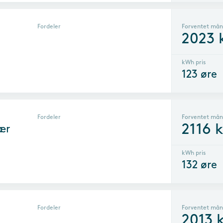
Fordeler
Forventet mån
2023
kWh pris
123
øre
Fordeler
Forventet mån
2116
k
ær
kWh pris
132
øre
Fordeler
Forventet mån
2013
k