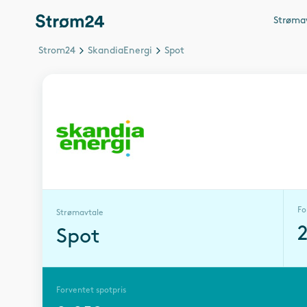
Strøma
Strom24
SkandiaEnergi
Spot
Fo
Strømavtale
Spot
Forventet spotpris