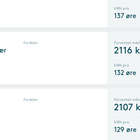
kWh pris
137
øre
Fordeler
Forventet mån
2116
k
ær
kWh pris
132
øre
Fordeler
Forventet mån
2107
k
kWh pris
129
øre