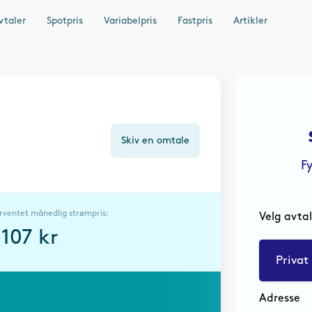
vtaler
Spotpris
Variabelpris
Fastpris
Artikler
Skiv en omtale
F
rventet månedlig strømpris:
Velg avta
2107
kr
Privat
Adresse