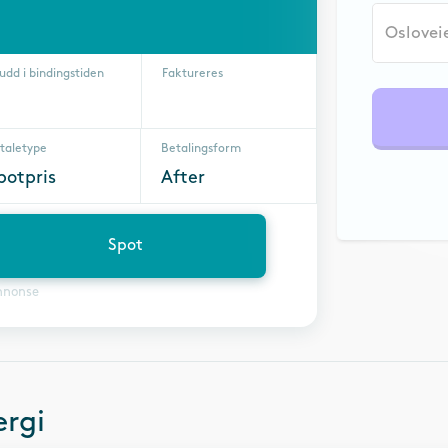
udd i bindingstiden
Faktureres
taletype
Betalingsform
potpris
After
Spot
nnonse
rgi