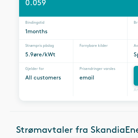
0.059
Bindingstid
Br
1months
Strømpris påslag
Fornybare kilder
Av
5.9øre/kWt
S
Gjelder for
Prisendringer varsles
All customers
email
A
Strømavtaler fra
SkandiaEne