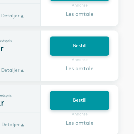
Annonse
Les omtale
Detaljer
edspris
Bestill
r
Annonse
Les omtale
Detaljer
edspris
Bestill
r
Annonse
Les omtale
Detaljer