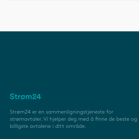
Strøm24 er en sammenligningstjeneste for
strømavtaler. Vi hjelper deg med å finne de beste og
billigste avtalene i ditt område.