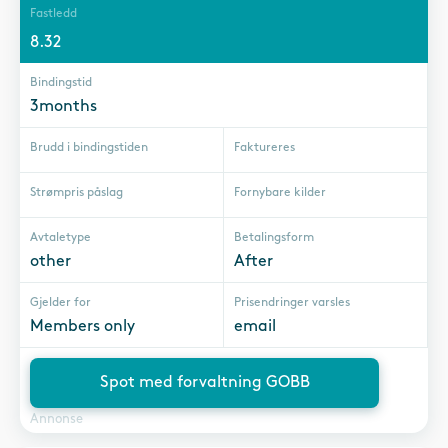
Fastledd
8.32
Bindingstid
3months
Brudd i bindingstiden
Faktureres
Strømpris påslag
Fornybare kilder
Avtaletype
Betalingsform
other
After
Gjelder for
Prisendringer varsles
Members only
email
Spot med forvaltning GOBB
Annonse