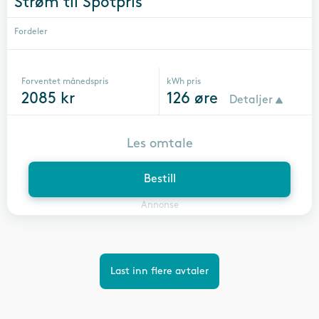
Strøm til Spotpris
Fordeler
Forventet månedspris
kWh pris
2085
kr
126
øre
Detaljer
Les omtale
Bestill
Annonse
Last inn flere avtaler