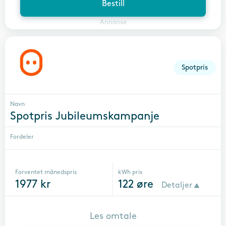
Bestill
Annonse
Spotpris
Navn
Spotpris Jubileumskampanje
Fordeler
Forventet månedspris
kWh pris
1977
kr
122
øre
Detaljer
Les omtale