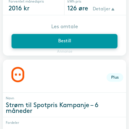
Forventet månedspris
kWh pris
2016
kr
126
øre
Detaljer
Les omtale
Bestill
Annonse
Plus
Navn
Strøm til Spotpris Kampanje – 6
måneder
Fordeler