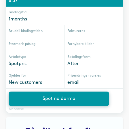
8.37
Bindingstid
1months
Brudd i bindingstiden
Faktureres
Strømpris påslag
Fornybare kilder
Avtaletype
Betalingsform
Spotpris
After
Gjelder for
Prisendringer varsles
New customers
email
Spot na darmo
Annonse