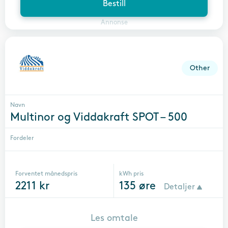
Bestill
Annonse
Other
Navn
Multinor og Viddakraft SPOT – 500
Fordeler
Forventet månedspris
kWh pris
2211
kr
135
øre
Detaljer
Les omtale