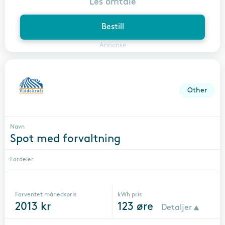
Les omtale
Bestill
Annonse
Other
Navn
Spot med forvaltning
Fordeler
Forventet månedspris
kWh pris
2013
kr
123
øre
Detaljer