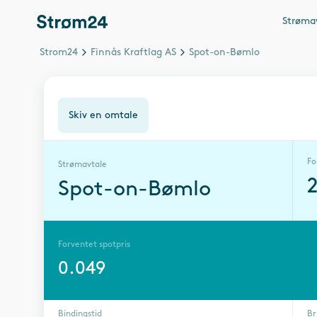
Strøma
Strom24
Finnås Kraftlag AS
Spot-on-Bømlo
Skiv en omtale
Fo
Strømavtale
Spot-on-Bømlo
Forventet spotpris
0.049
Bindingstid
Br