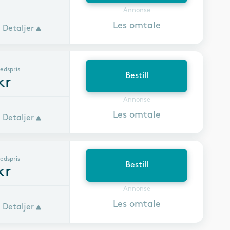
Annonse
Les omtale
Detaljer
edspris
Bestill
kr
Annonse
Les omtale
Detaljer
edspris
Bestill
kr
Annonse
Les omtale
Detaljer