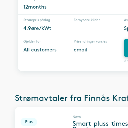
12months
Strømpris påslag
Fornybare kilder
Av
4.9øre/kWt
S
Gjelder for
Prisendringer varsles
All customers
email
A
Strømavtaler fra
Finnås Kra
Navn
Plus
Smart-pluss-times