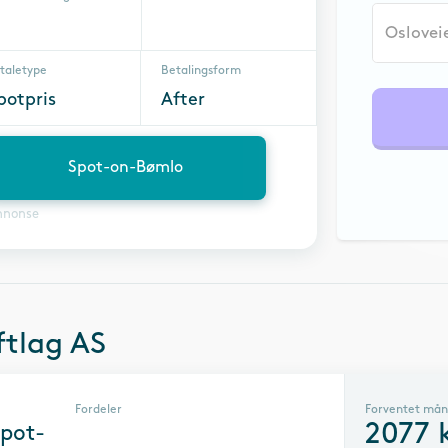
taletype
Betalingsform
potpris
After
Spot-on-Bømlo
nnonse
ftlag AS
Fordeler
Forventet mån
2077
pot-