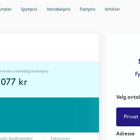
vtaler
Spotpris
Variabelpris
Fastpris
Artikler
rventet månedlig strømpris:
F
2077
kr
Velg avta
Privat
Adresse
udd i bindingstiden
Faktureres