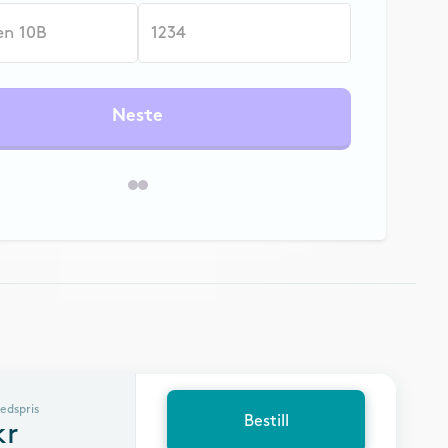
Neste
edspris
Bestill
kr