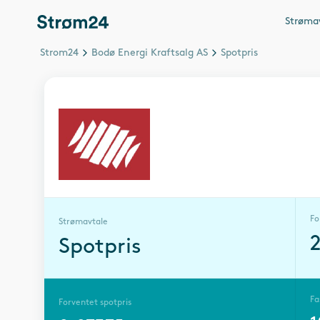
Strøma
Strom24
Bodø Energi Kraftsalg AS
Spotpris
Fo
Strømavtale
Spotpris
Fa
Forventet spotpris