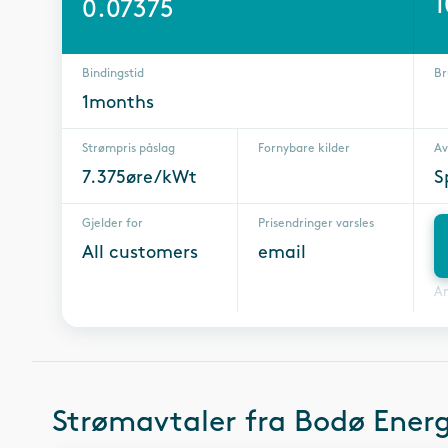
1
0.07375
Bindingstid
Br
1months
Strømpris påslag
Fornybare kilder
Av
7.375øre/kWt
S
Gjelder for
Prisendringer varsles
All customers
email
A
Strømavtaler fra
Bodø Energ