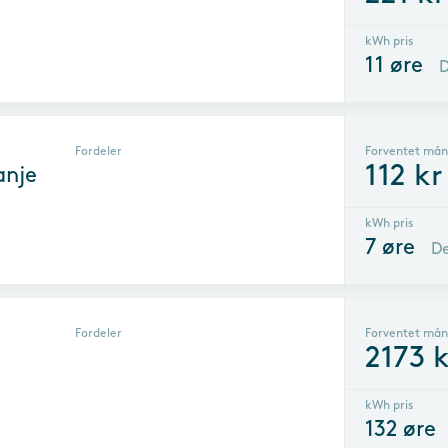
kWh pris
11
øre
D
Fordeler
Forventet mån
112
kr
anje
kWh pris
7
øre
De
Fordeler
Forventet mån
2173
k
kWh pris
132
øre