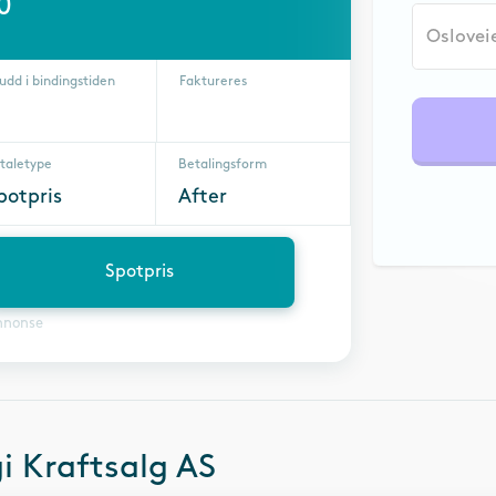
0
udd i bindingstiden
Faktureres
taletype
Betalingsform
potpris
After
Spotpris
nnonse
i Kraftsalg AS