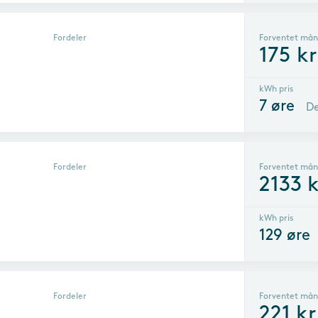
Fordeler
Forventet mån
175
kr
kWh pris
7
øre
De
Fordeler
Forventet mån
2133
k
kWh pris
129
øre
Fordeler
Forventet mån
221
kr