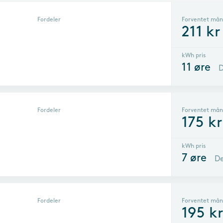
Fordeler
Forventet mån
211
kr
kWh pris
11
øre
D
Fordeler
Forventet mån
175
kr
kWh pris
7
øre
De
Fordeler
Forventet mån
195
k