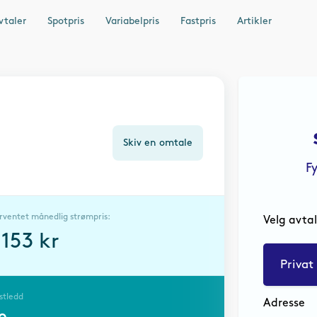
vtaler
Spotpris
Variabelpris
Fastpris
Artikler
Skiv en omtale
F
rventet månedlig strømpris:
Velg avta
2153
kr
Privat
stledd
Adresse