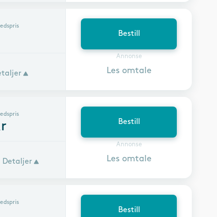
edspris
Bestill
Annonse
Les omtale
taljer
edspris
Bestill
r
Annonse
Les omtale
Detaljer
edspris
Bestill