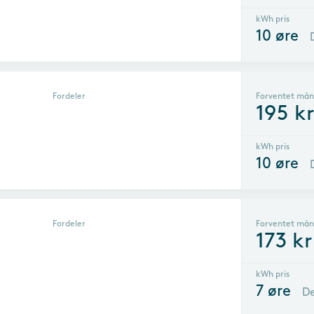
kWh pris
10
øre
Fordeler
Forventet mån
195
k
kWh pris
10
øre
Fordeler
Forventet mån
173
kr
kWh pris
7
øre
De