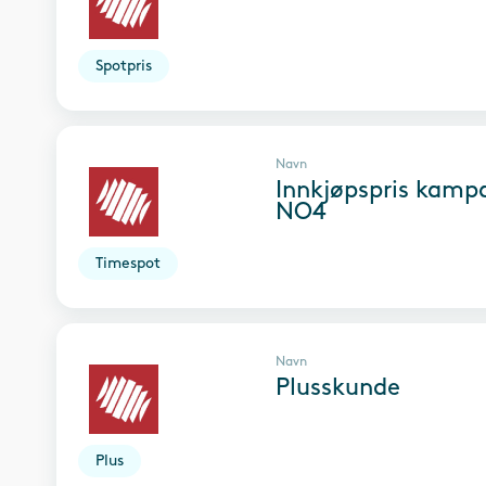
Spotpris
Navn
Innkjøpspris kamp
NO4
Timespot
Navn
Plusskunde
Plus