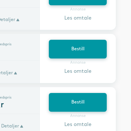
Annonse
Les omtale
etaljer
edspris
Bestill
Annonse
Les omtale
taljer
edspris
Bestill
r
Annonse
Les omtale
Detaljer