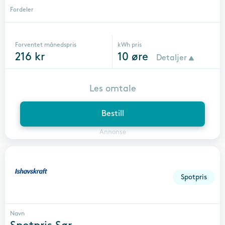
Fordeler
Forventet månedspris
kWh pris
216
kr
10
øre
Detaljer
Les omtale
Bestill
Annonse
Spotpris
Navn