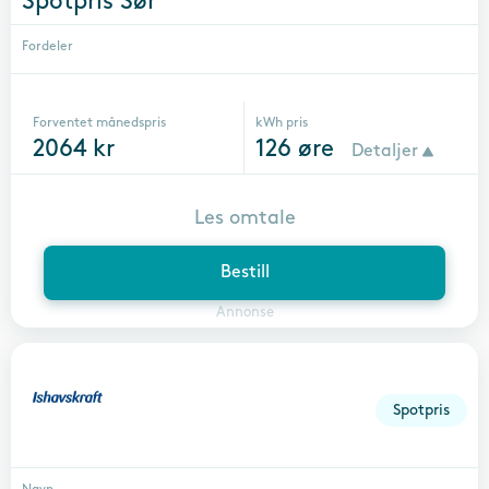
Spotpris Sør
Fordeler
Forventet månedspris
kWh pris
2064
kr
126
øre
Detaljer
Les omtale
Bestill
Annonse
Spotpris