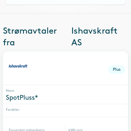
Strømavtaler
Ishavskraft
fra
AS
Plus
Navn
SpotPluss*
Fordeler
Forventet månedspris
kWh pris