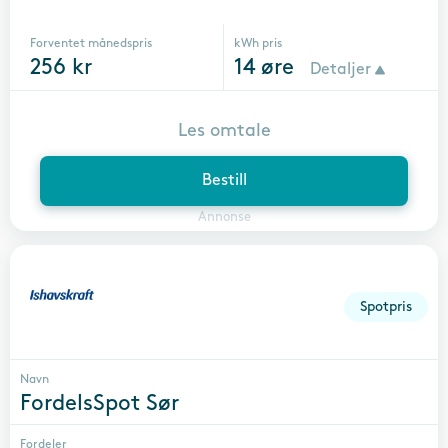
Forventet månedspris
kWh pris
256
kr
14
øre
Detaljer
Les omtale
Bestill
Annonse
Spotpris
Navn
FordelsSpot Sør
Fordeler