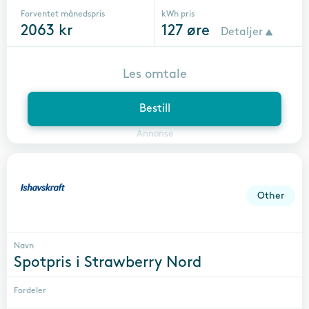
Forventet månedspris
kWh pris
2063
kr
127
øre
Detaljer
Les omtale
Bestill
Annonse
Other
Navn
Spotpris i Strawberry Nord
Fordeler