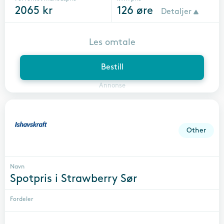
2065
kr
126
øre
Detaljer
Les omtale
Bestill
Annonse
Other
Navn
Spotpris i Strawberry Sør
Fordeler