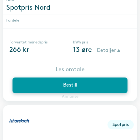
Navn
Spotpris Nord
Fordeler
Forventet månedspris
kWh pris
266
kr
13
øre
Detaljer
Les omtale
Bestill
Annonse
Spotpris