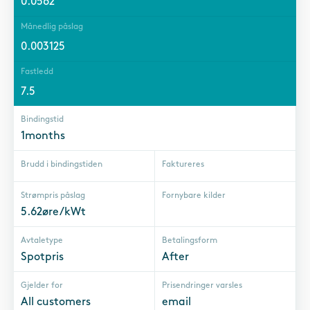
0.0562
Månedlig påslag
0.003125
Fastledd
7.5
Bindingstid
1months
Brudd i bindingstiden
Faktureres
Strømpris påslag
Fornybare kilder
5.62øre/kWt
Avtaletype
Betalingsform
Spotpris
After
Gjelder for
Prisendringer varsles
All customers
email