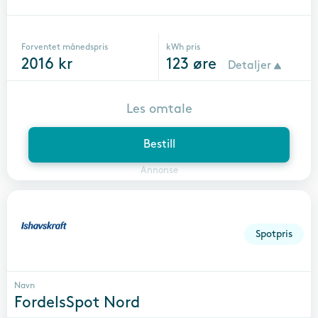
Forventet månedspris
kWh pris
2016
kr
123
øre
Detaljer
Les omtale
Bestill
Annonse
Spotpris
Navn
FordelsSpot Nord