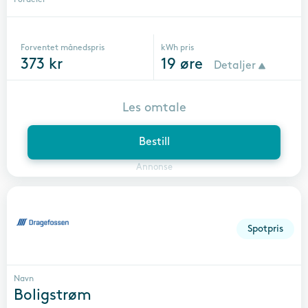
Forventet månedspris
kWh pris
373
kr
19
øre
Detaljer
Les omtale
Bestill
Annonse
Spotpris
Navn
Boligstrøm