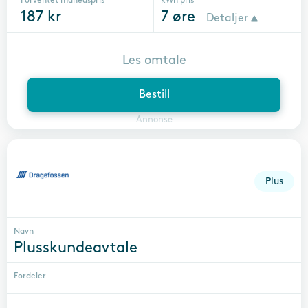
Forventet månedspris
kWh pris
187
kr
7
øre
Detaljer
Les omtale
Bestill
Annonse
Plus
Navn
Plusskundeavtale
Fordeler