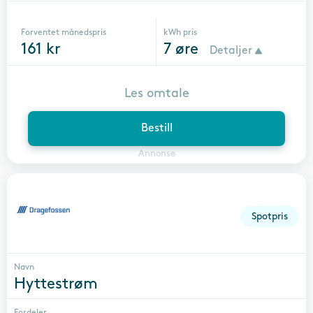
Forventet månedspris
kWh pris
161
kr
7
øre
Detaljer
Les omtale
Bestill
Annonse
Spotpris
Navn
Hyttestrøm
Fordeler