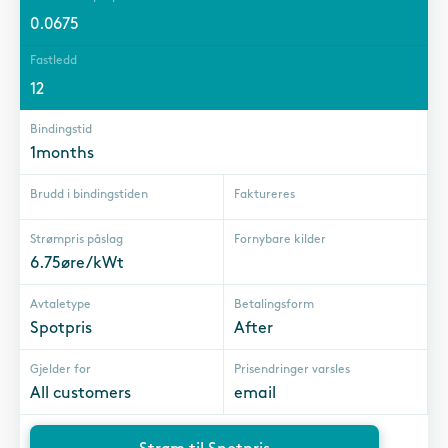
0.0675
Fastledd
12
Bindingstid
1months
Brudd i bindingstiden
Faktureres
Strømpris påslag
Fornybare kilder
6.75øre/kWt
Avtaletype
Betalingsform
Spotpris
After
Gjelder for
Prisendringer varsles
All customers
email