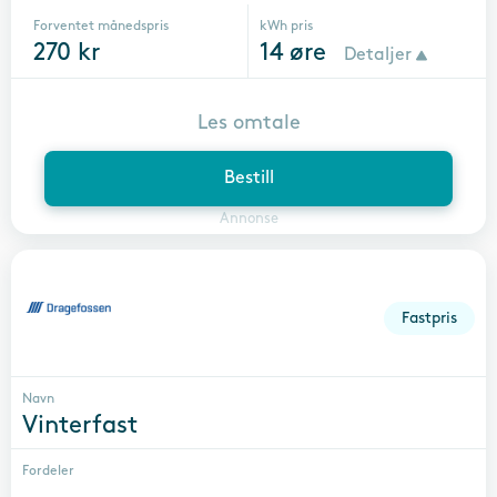
Forventet månedspris
kWh pris
270
kr
14
øre
Detaljer
Les omtale
Bestill
Annonse
Fastpris
Navn
Vinterfast
Fordeler