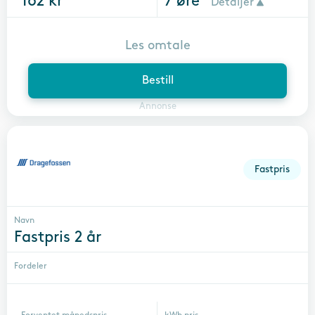
162
kr
7
øre
Detaljer
Les omtale
Bestill
Annonse
Fastpris
Navn
Fastpris 2 år
Fordeler