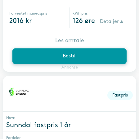
Forventet månedspris
kWh pris
2016
kr
126
øre
Detaljer
Les omtale
Bestill
Annonse
Fastpris
Navn
Sunndal fastpris 1 år
Fordeler