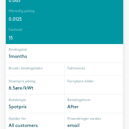
0.065
Månedlig påslag
0.0125
Fastledd
15
Bindingstid
1months
Brudd i bindingstiden
Faktureres
Strømpris påslag
Fornybare kilder
6.5øre/kWt
Avtaletype
Betalingsform
Spotpris
After
Gjelder for
Prisendringer varsles
All customers
email