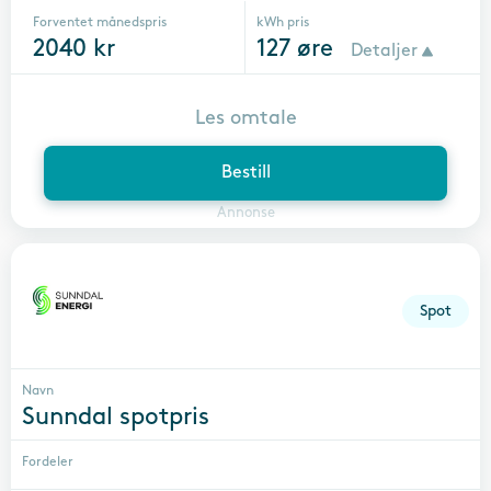
Forventet månedspris
kWh pris
2040
kr
127
øre
Detaljer
Les omtale
Bestill
Annonse
Spot
Navn
Sunndal spotpris
Fordeler