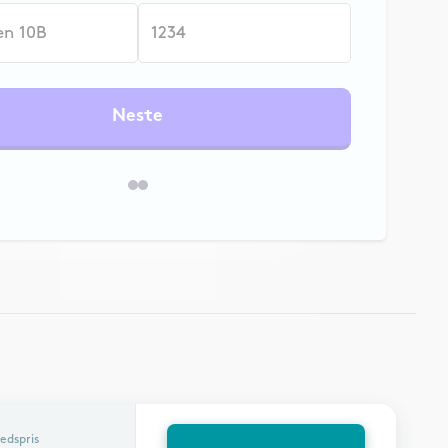
Neste
edspris