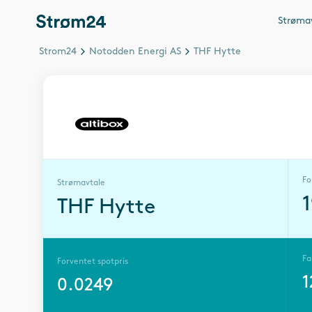
Strøma
Strom24
Notodden Energi AS
THF Hytte
Fo
Strømavtale
THF Hytte
Fa
Forventet spotpris
1
0.0249