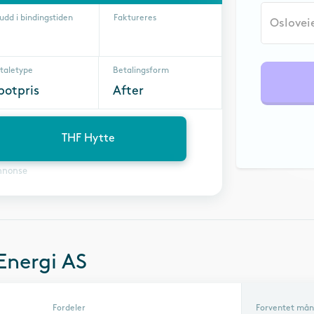
udd i bindingstiden
Faktureres
taletype
Betalingsform
potpris
After
THF Hytte
nnonse
Energi AS
Fordeler
Forventet mån