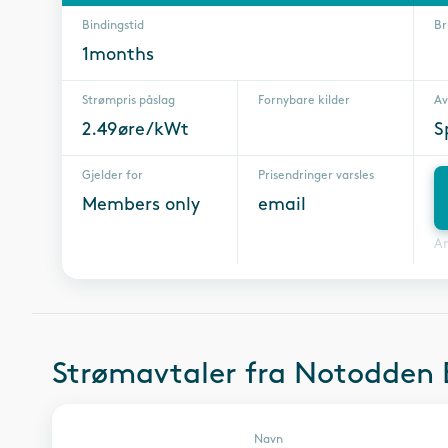
Bindingstid
Br
1months
Strømpris påslag
Fornybare kilder
Av
2.49øre/kWt
S
Gjelder for
Prisendringer varsles
Members only
email
A
Strømavtaler fra
Notodden 
Navn