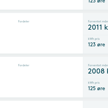
123
øre
Fordeler
Forventet mån
2011
k
kWh pris
123
øre
Fordeler
Forventet mån
2008
kWh pris
125
øre