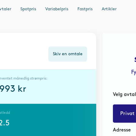
vtaler
Spotpris
Variabelpris
Fastpris
Artikler
Skiv en omtale
F
rventet månedlig strømpris:
1993
kr
Velg avta
stledd
Privat
2.5
Adresse