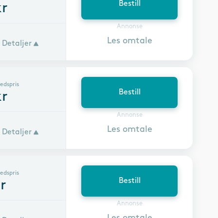
Bestill
r
Annonse
Les omtale
Detaljer
edspris
Bestill
r
Annonse
Les omtale
Detaljer
edspris
Bestill
r
Annonse
Les omtale