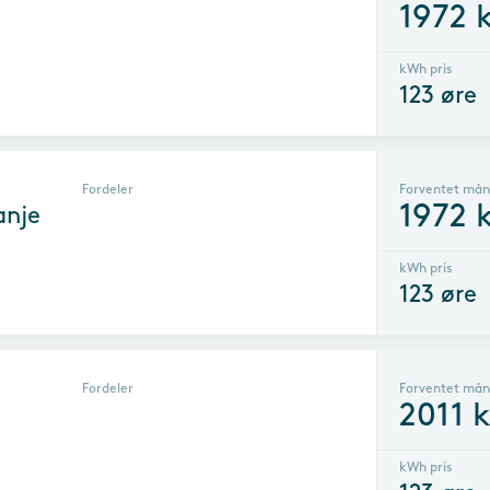
1972
k
kWh pris
123
øre
Fordeler
Forventet mån
1972
k
anje
kWh pris
123
øre
Fordeler
Forventet mån
2011
k
kWh pris