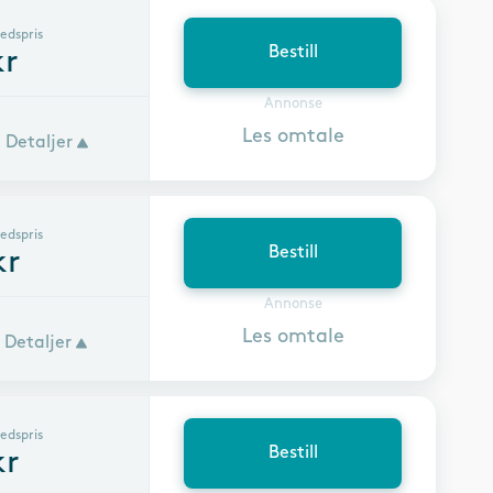
edspris
Bestill
r
Annonse
Les omtale
Detaljer
edspris
Bestill
kr
Annonse
Les omtale
Detaljer
edspris
Bestill
r