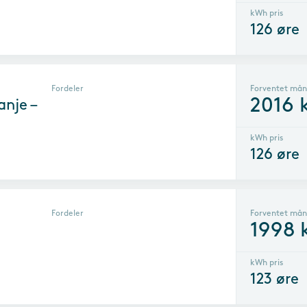
kWh pris
126
øre
Fordeler
Forventet mån
2016
k
nje –
kWh pris
126
øre
Fordeler
Forventet mån
1998
kWh pris
123
øre