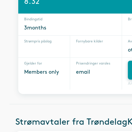
8.32
Bindingstid
Br
3months
Strømpris påslag
Fornybare kilder
Av
o
Gjelder for
Prisendringer varsles
Members only
email
A
Strømavtaler fra
TrøndelagK