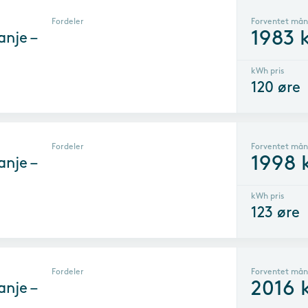
Fordeler
Forventet mån
1983
k
nje –
kWh pris
120
øre
Fordeler
Forventet mån
1998
nje –
kWh pris
123
øre
Fordeler
Forventet mån
2016
k
nje –