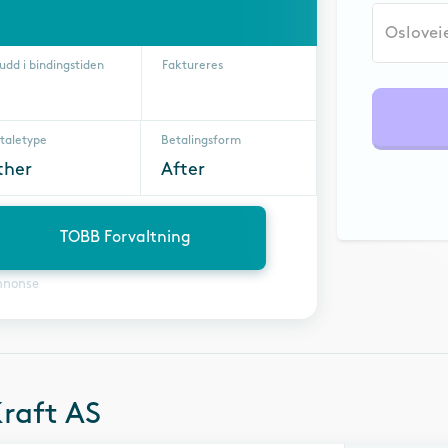
udd i bindingstiden
Faktureres
taletype
Betalingsform
ther
After
TOBB Forvaltning
nnonse
raft AS