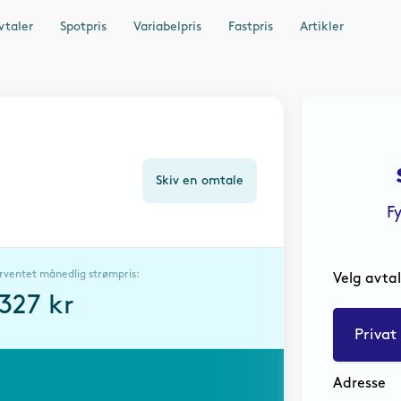
vtaler
Spotpris
Variabelpris
Fastpris
Artikler
Skiv en omtale
F
rventet månedlig strømpris:
Velg avta
1327
kr
Privat
Adresse