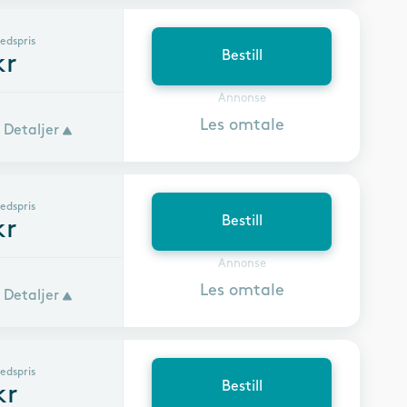
edspris
Bestill
kr
Annonse
Les omtale
Detaljer
edspris
Bestill
kr
Annonse
Les omtale
Detaljer
edspris
Bestill
kr