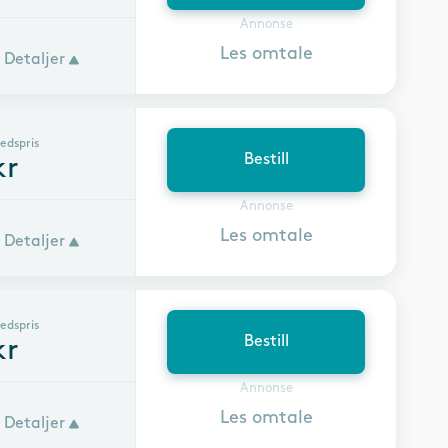
Annonse
Les omtale
Detaljer
edspris
Bestill
kr
Annonse
Les omtale
Detaljer
edspris
Bestill
kr
Annonse
Les omtale
Detaljer