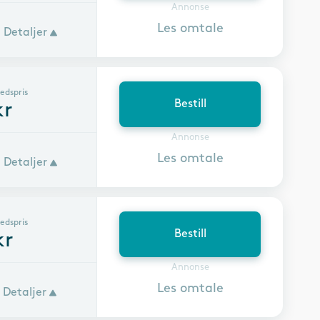
Annonse
Les omtale
Detaljer
edspris
Bestill
r
Annonse
Les omtale
Detaljer
edspris
Bestill
kr
Annonse
Les omtale
Detaljer