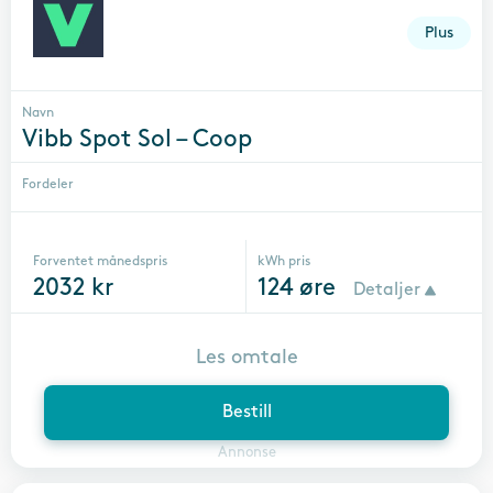
Plus
Navn
Vibb Spot Sol – Coop
Fordeler
Forventet månedspris
kWh pris
2032
kr
124
øre
Detaljer
Les omtale
Bestill
Annonse