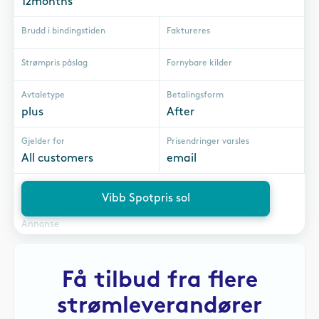
12months
Brudd i bindingstiden
Faktureres
Strømpris påslag
Fornybare kilder
Avtaletype
Betalingsform
plus
After
Gjelder for
Prisendringer varsles
All customers
email
Vibb Spotpris sol
Annonse
Få tilbud fra flere
strømleverandører