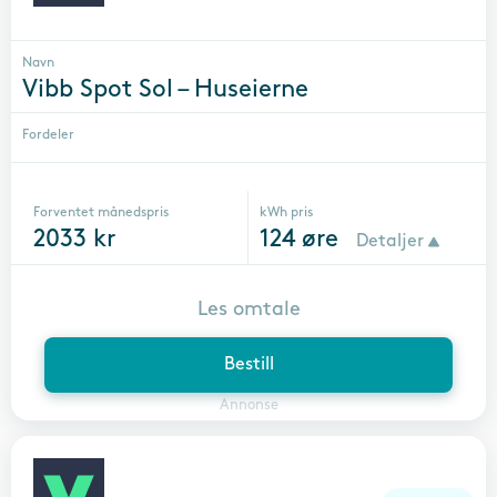
Navn
Vibb Spot Sol – Huseierne
Fordeler
Forventet månedspris
kWh pris
2033
kr
124
øre
Detaljer
Les omtale
Bestill
Annonse