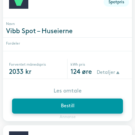
Spotpris
Navn
Vibb Spot – Huseierne
Fordeler
Forventet månedspris
kWh pris
2033
kr
124
øre
Detaljer
Les omtale
Bestill
Annonse