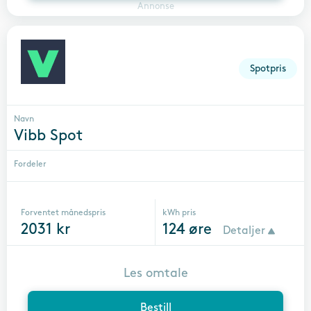
Annonse
Spotpris
Navn
Vibb Spot
Fordeler
Forventet månedspris
kWh pris
2031
kr
124
øre
Detaljer
Les omtale
Bestill