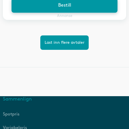
Bestill
Annonse
Last inn flere avtaler
Sammenlign
Spotpris
Variabelpris