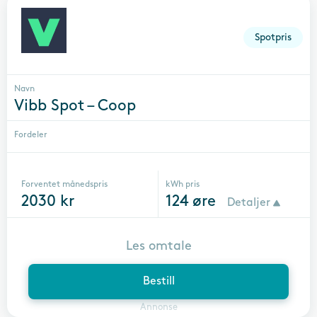
Spotpris
Navn
Vibb Spot – Coop
Fordeler
Forventet månedspris
kWh pris
2030
kr
124
øre
Detaljer
Les omtale
Bestill
Annonse