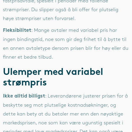
fastprisavtale, spesielt i perioder med fallende
strømpriser. Du slipper også å bli offer for plutselig
høye strømpriser uten forvarsel.
: Mange avtaler med variabel pris har
Fleksibilitet
ingen bindingstid, noe som gir deg frihet til å bytte til
en annen avtaletype dersom prisen blir for høy eller du
finner et bedre tilbud.
Ulemper med variabel
strømpris
: Leverandørene justerer prisen for å
Ikke alltid billigst
beskytte seg mot plutselige kostnadsøkninger, og
dette kan bety at du betaler mer enn den nøyaktige
markedsprisen, noe som kan være ugunstig spesielt i
perioder med lave markedspriser. Det kan også være