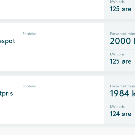
kWh pris
125
øre
Fordeler
Forventet mån
2000
espot
kWh pris
125
øre
Fordeler
Forventet mån
1984
k
tpris
kWh pris
124
øre