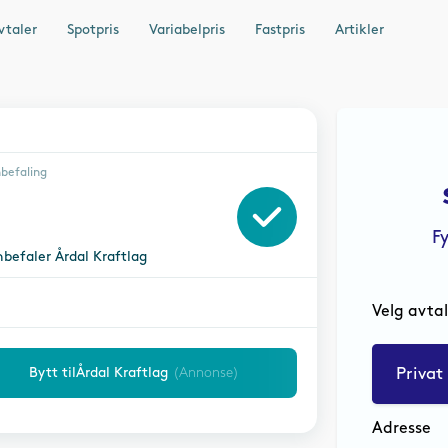
vtaler
Spotpris
Variabelpris
Fastpris
Artikler
befaling
F
nbefaler
Årdal Kraftlag
Velg avta
Bytt til
Årdal Kraftlag
(Annonse)
Privat
Adresse