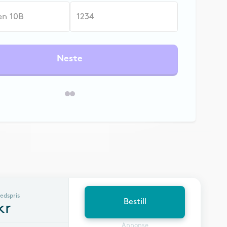
Neste
edspris
Bestill
kr
Annonse