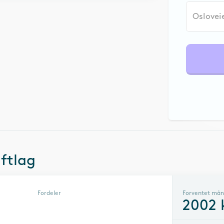
ftlag
Fordeler
Forventet mån
2002