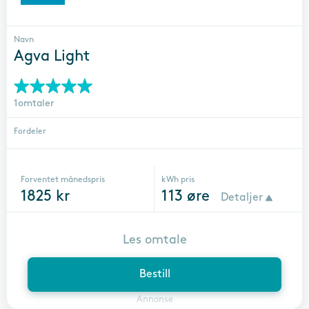
Navn
Agva Light
1omtaler
Fordeler
Forventet månedspris
kWh pris
1825
kr
113
øre
Detaljer
Les omtale
Bestill
Annonse