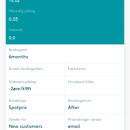
-0.02
Månedlig påslag
0.03
Fastledd
9.9
Bindingstid
6months
Brudd i bindingstiden
Faktureres
Strømpris påslag
Fornybare kilder
-2øre/kWt
Avtaletype
Betalingsform
Spotpris
After
Gjelder for
Prisendringer varsles
New customers
email