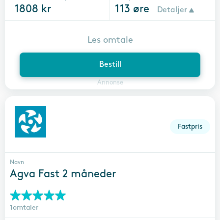
1808
kr
113
øre
Detaljer
Les omtale
Bestill
Annonse
Fastpris
Navn
Agva Fast 2 måneder
1omtaler