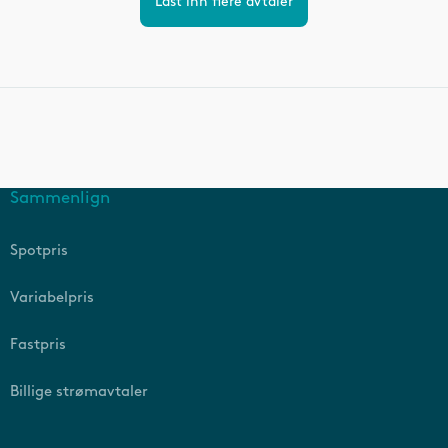
Last inn flere avtaler
Sammenlign
Spotpris
Variabelpris
Fastpris
Billige strømavtaler