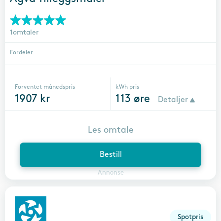
1omtaler
Fordeler
Forventet månedspris
kWh pris
1907
kr
113
øre
Detaljer
Les omtale
Bestill
Annonse
Spotpris