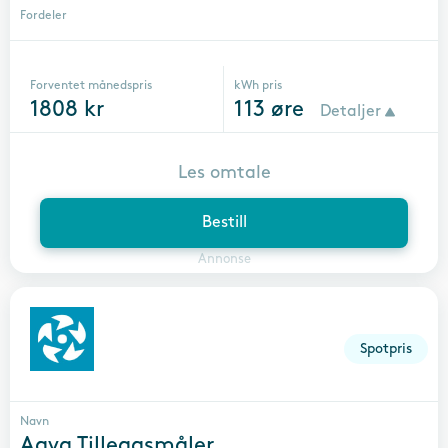
Fordeler
Forventet månedspris
kWh pris
1808
kr
113
øre
Detaljer
Les omtale
Bestill
Annonse
Spotpris
Navn
Agva Tilleggsmåler