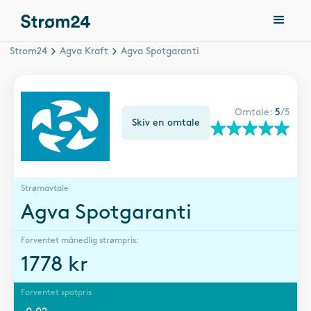
Strom24
Agva Kraft
Agva Spotgaranti
Omtale:
5
/5
Skiv en omtale
Strømavtale
Agva Spotgaranti
Forventet månedlig strømpris:
1778
kr
Forventet spotpris