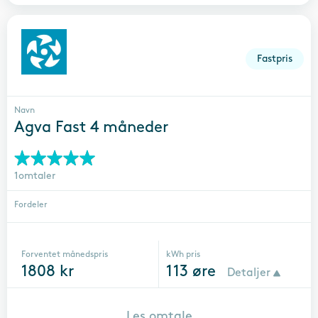
Fastpris
Navn
Agva Fast 4 måneder
1omtaler
Fordeler
Forventet månedspris
kWh pris
1808
kr
113
øre
Detaljer
Les omtale