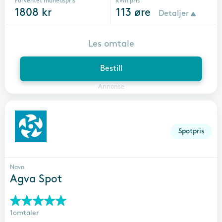
Forventet månedspris
kWh pris
1808
kr
113
øre
Detaljer
Les omtale
Bestill
Annonse
Spotpris
Navn
Agva Spot
1omtaler