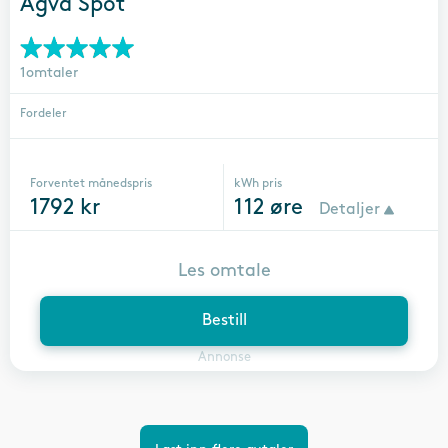
Agva Spot
1omtaler
Fordeler
Forventet månedspris
kWh pris
1792
kr
112
øre
Detaljer
Les omtale
Bestill
Annonse