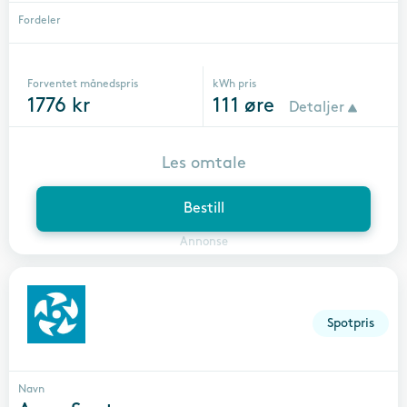
Fordeler
Forventet månedspris
kWh pris
1776
kr
111
øre
Detaljer
Les omtale
Bestill
Annonse
Spotpris
Navn