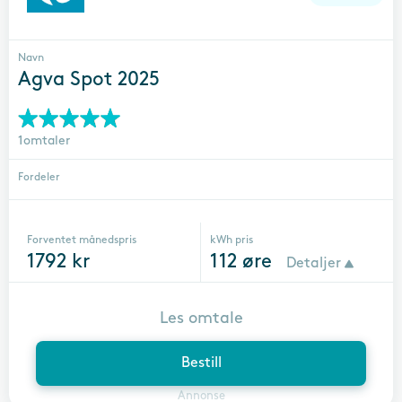
Navn
Agva Spot 2025
1omtaler
Fordeler
Forventet månedspris
kWh pris
1792
kr
112
øre
Detaljer
Les omtale
Bestill
Annonse