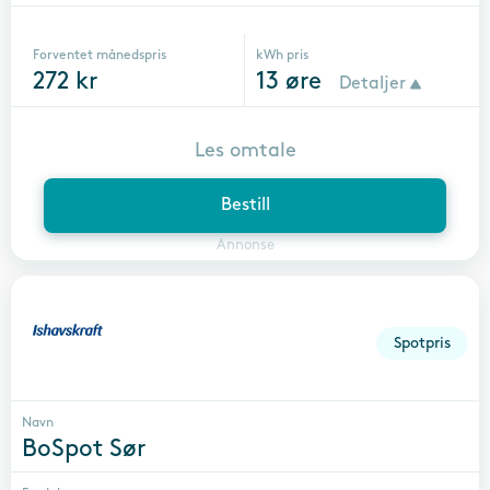
Forventet månedspris
kWh pris
272
kr
13
øre
Detaljer
Les omtale
Bestill
Annonse
Spotpris
Navn
BoSpot Sør