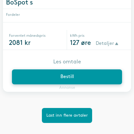
BoSpot s
Fordeler
Forventet månedspris
kWh pris
2081
kr
127
øre
Detaljer
Les omtale
Bestill
Annonse
Last inn flere avtaler