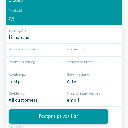
0.0065
Fastledd
7.5
Bindingstid
12months
Brudd i bindingstiden
Faktureres
Strømpris påslag
Fornybare kilder
Avtaletype
Betalingsform
Fastpris
After
Gjelder for
Prisendringer varsles
All customers
email
Fastpris privat 1 år
Annonse