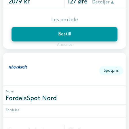
2079
kr
127
øre
Detaljer
Les omtale
Bestill
Annonse
Spotpris
Navn
FordelsSpot Nord
Fordeler