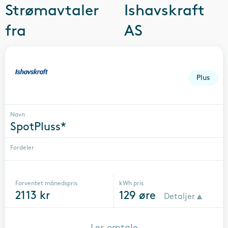
Strømavtaler
Ishavskraft
fra
AS
Plus
Navn
SpotPluss*
Fordeler
Forventet månedspris
kWh pris
2113
kr
129
øre
Detaljer
Les omtale