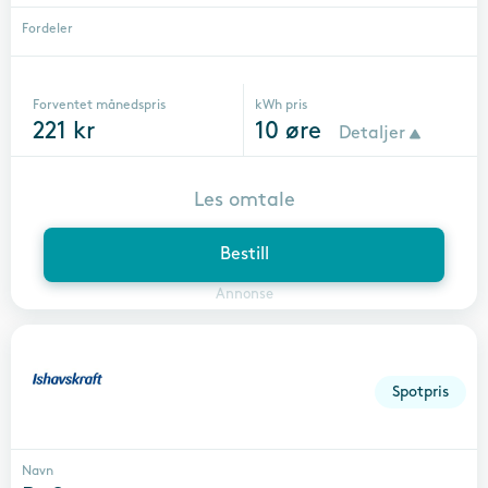
Fordeler
Forventet månedspris
kWh pris
221
kr
10
øre
Detaljer
Les omtale
Bestill
Annonse
Spotpris
Navn