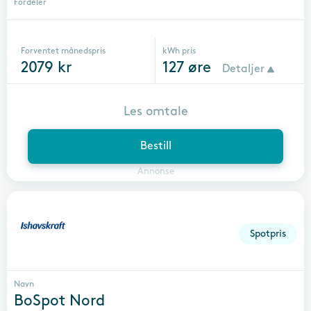
Fordeler
Forventet månedspris
kWh pris
2079
kr
127
øre
Detaljer
Les omtale
Bestill
Annonse
Spotpris
Navn
BoSpot Nord