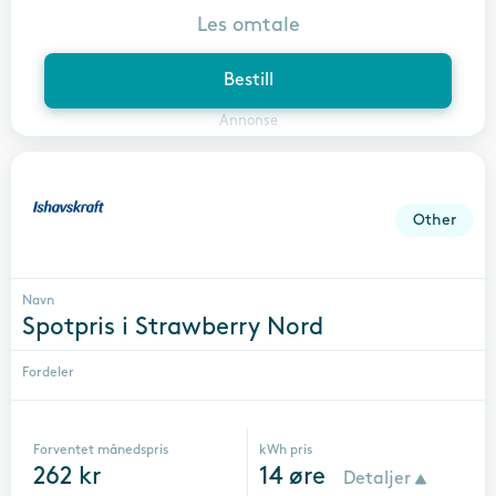
Les omtale
Bestill
Annonse
Other
Navn
Spotpris i Strawberry Nord
Fordeler
Forventet månedspris
kWh pris
262
kr
14
øre
Detaljer