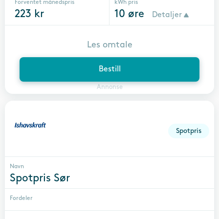
Forventet månedspris
kWh pris
223
kr
10
øre
Detaljer
Les omtale
Bestill
Annonse
Spotpris
Navn
Spotpris Sør
Fordeler