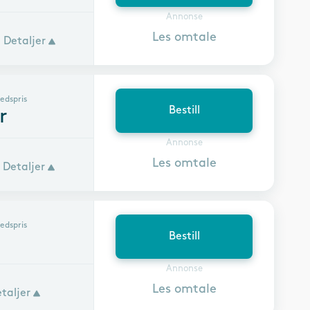
Annonse
Les omtale
Detaljer
edspris
Bestill
r
Annonse
Les omtale
Detaljer
edspris
Bestill
Annonse
Les omtale
taljer