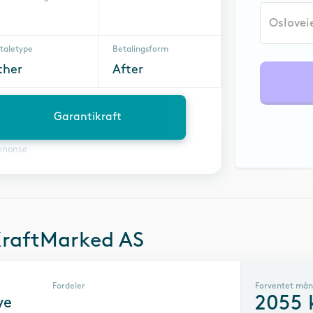
taletype
Betalingsform
ther
After
Garantikraft
nnonse
KraftMarked AS
Fordeler
Forventet mån
2055
ye