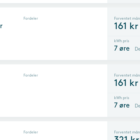
Fordeler
Forventet mån
161
kr
r
kWh pris
7
øre
De
Fordeler
Forventet mån
161
kr
kWh pris
7
øre
De
Fordeler
Forventet mån