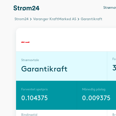
Strøma
Strom24
Varanger KraftMarked AS
Garantikraft
Fo
Strømavtale
Garantikraft
Forventet spotpris
Månedlig påslag
0.104375
0.009375
Bindingstid
Br