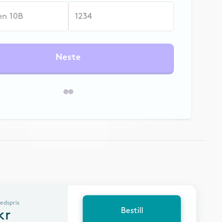
Neste
edspris
Bestill
kr