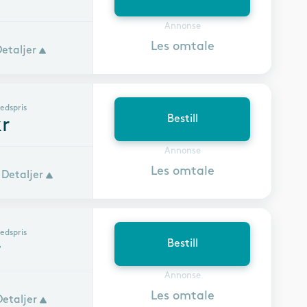
Annonse
Les omtale
Detaljer
edspris
Bestill
r
Annonse
Les omtale
Detaljer
edspris
Bestill
r
Annonse
Les omtale
Detaljer