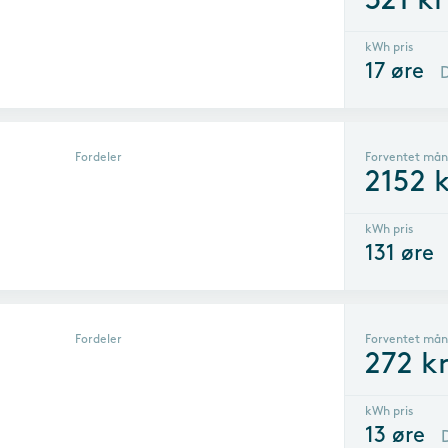
321
kr
kWh pris
17
øre
Fordeler
Forventet mån
2152
k
kWh pris
131
øre
Fordeler
Forventet mån
272
k
kWh pris
13
øre