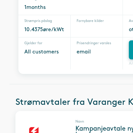
1months
Strømpris påslag
Fornybare kilder
Av
10.4375øre/kWt
o
Gjelder for
Prisendringer varsles
All customers
email
A
Strømavtaler fra
Varanger 
Navn
Kampanjeavtale n