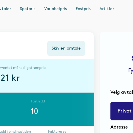
vtaler
Spotpris
Variabelpris
Fastpris
Artikler
Skiv en omtale
rventet månedlig strømpris:
F
321
kr
Velg avta
Fastledd
10
Privat
Adresse
udd i bindingstiden
Faktureres