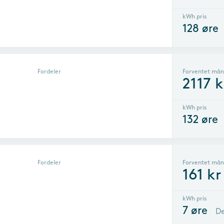
kWh pris
128
øre
Fordeler
Forventet mån
2117
k
kWh pris
132
øre
Fordeler
Forventet mån
161
kr
kWh pris
7
øre
De