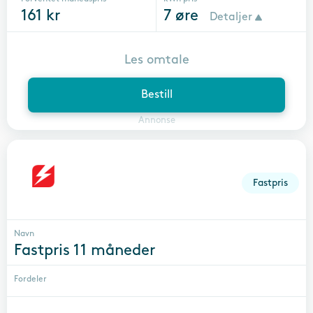
161
kr
7
øre
Detaljer
Les omtale
Bestill
Annonse
Fastpris
Navn
Fastpris 11 måneder
Fordeler