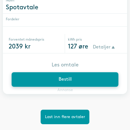
Navn
Spotavtale
Fordeler
Forventet månedspris
kWh pris
2039
kr
127
øre
Detaljer
Les omtale
Bestill
Annonse
Last inn flere avtaler