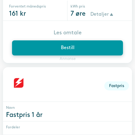
Forventet månedspris
kWh pris
161
kr
7
øre
Detaljer
Les omtale
Bestill
Annonse
Fastpris
Navn
Fastpris 1 år
Fordeler