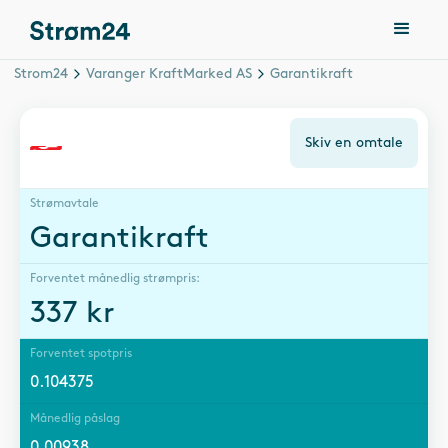
Strom24
Varanger KraftMarked AS
Garantikraft
Skiv en omtale
Strømavtale
Garantikraft
Forventet månedlig strømpris:
337
kr
Forventet spotpris
0.104375
Månedlig påslag
0.00938