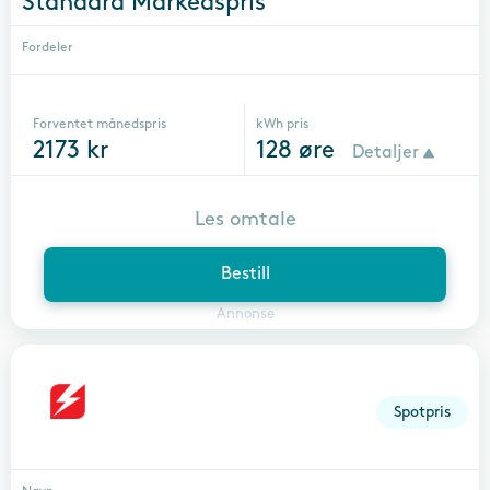
Standard Markedspris
Fordeler
Forventet månedspris
kWh pris
2173
kr
128
øre
Detaljer
Les omtale
Bestill
Annonse
Spotpris