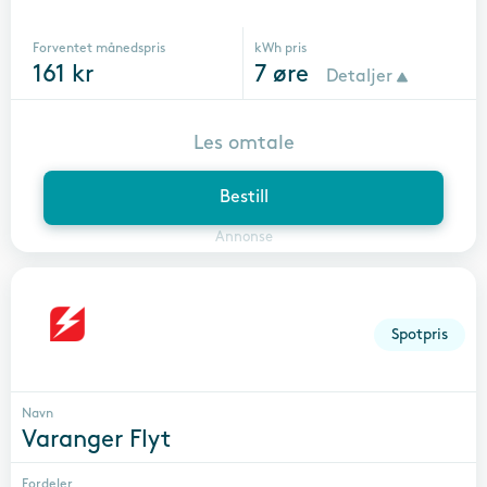
Forventet månedspris
kWh pris
161
kr
7
øre
Detaljer
Les omtale
Bestill
Annonse
Spotpris
Navn
Varanger Flyt
Fordeler