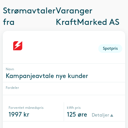
Strømavtaler
Varanger
fra
KraftMarked AS
Spotpris
Navn
Kampanjeavtale nye kunder
Fordeler
Forventet månedspris
kWh pris
1997
kr
125
øre
Detaljer