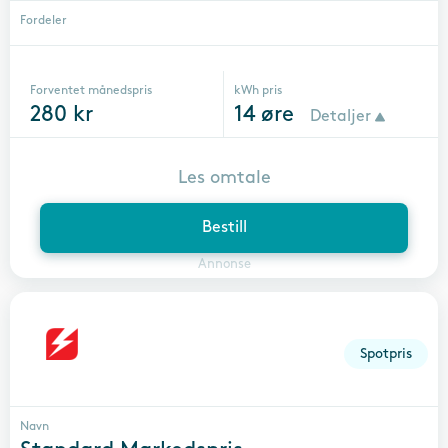
Fordeler
Forventet månedspris
kWh pris
280
kr
14
øre
Detaljer
Les omtale
Bestill
Annonse
Spotpris
Navn