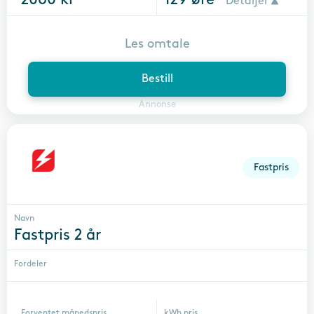
Detaljer
Les omtale
Bestill
Annonse
Fastpris
Navn
Fastpris 2 år
Fordeler
Forventet månedspris
kWh pris