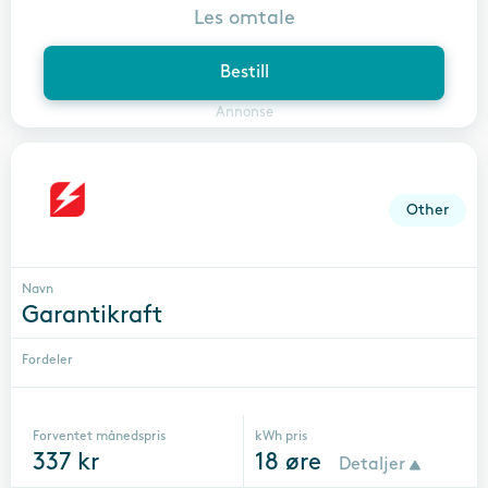
Les omtale
Bestill
Annonse
Other
Navn
Garantikraft
Fordeler
Forventet månedspris
kWh pris
337
kr
18
øre
Detaljer