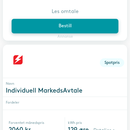
Les omtale
Bestill
Annonse
Spotpris
Navn
Individuell MarkedsAvtale
Fordeler
Forventet månedspris
kWh pris
2060
kr
129
øre