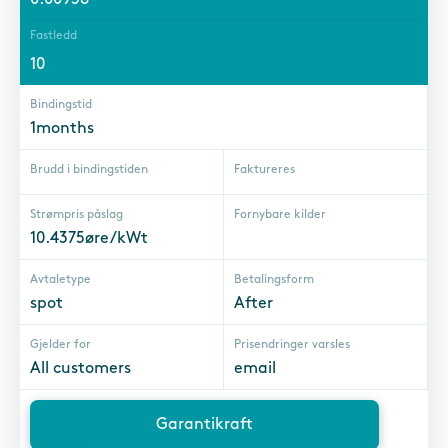
Fastledd
10
Bindingstid
1months
Brudd i bindingstiden
Faktureres
Strømpris påslag
Fornybare kilder
10.4375øre/kWt
Avtaletype
Betalingsform
spot
After
Gjelder for
Prisendringer varsles
All customers
email
Garantikraft