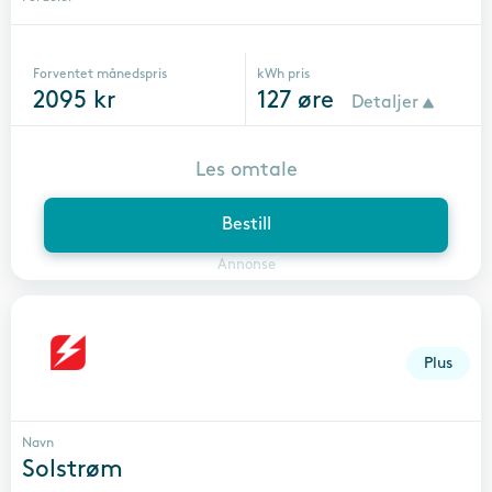
Forventet månedspris
kWh pris
2095
kr
127
øre
Detaljer
Les omtale
Bestill
Annonse
Plus
Navn
Solstrøm