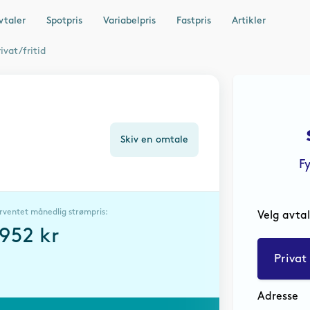
vtaler
Spotpris
Variabelpris
Fastpris
Artikler
vat/fritid
Skiv en omtale
F
rventet månedlig strømpris:
Velg avta
1952
kr
Privat
Adresse