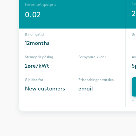
Fa
Forventet spotpris
0.02
Bindingstid
Br
12months
Strømpris påslag
Fornybare kilder
Av
2øre/kWt
S
Gjelder for
Prisendringer varsles
New customers
email
A