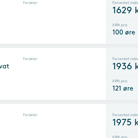
Fordeler
Forventet mån
1629
k
kWh pris
100
øre
Fordeler
Forventet mån
1936
k
vat
kWh pris
121
øre
Fordeler
Forventet mån
1975
k
kWh pris