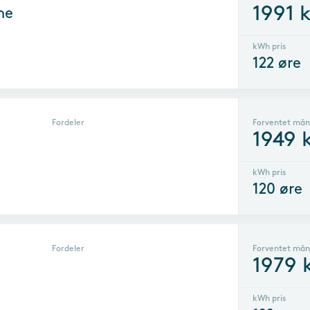
1991
k
ne
kWh pris
122
øre
Fordeler
Forventet mån
1949
k
kWh pris
120
øre
Fordeler
Forventet mån
1979
k
kWh pris