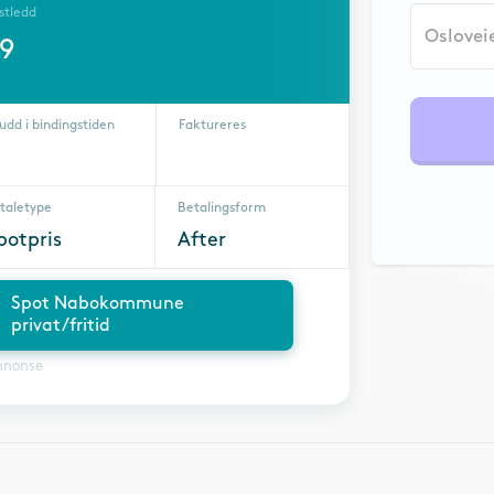
stledd
29
udd i bindingstiden
Faktureres
taletype
Betalingsform
potpris
After
Spot Nabokommune
privat/fritid
nnonse