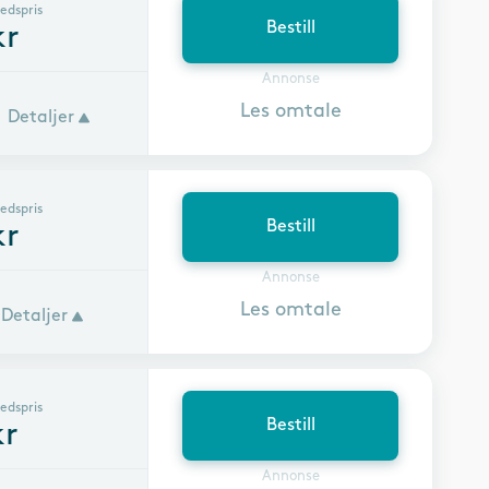
edspris
Bestill
r
Annonse
Les omtale
Detaljer
edspris
Bestill
r
Annonse
Les omtale
Detaljer
edspris
Bestill
r
Annonse