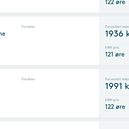
122
øre
Fordeler
Forventet mån
1936
k
ne
kWh pris
121
øre
Fordeler
Forventet mån
1991
k
kWh pris
122
øre