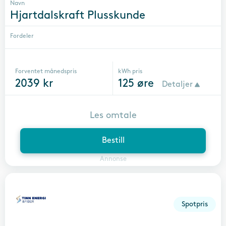
Navn
Hjartdalskraft Plusskunde
Fordeler
Forventet månedspris
kWh pris
2039
kr
125
øre
Detaljer
Les omtale
Bestill
Annonse
Spotpris