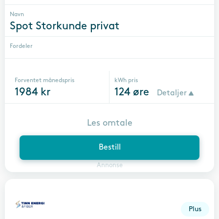
Navn
Spot Storkunde privat
Fordeler
Forventet månedspris
kWh pris
1984
kr
124
øre
Detaljer
Les omtale
Bestill
Annonse
Plus