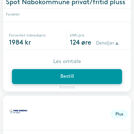
Spot Nabokommune privat/fritid pluss
Fordeler
Forventet månedspris
kWh pris
1984
kr
124
øre
Detaljer
Les omtale
Bestill
Annonse
Plus