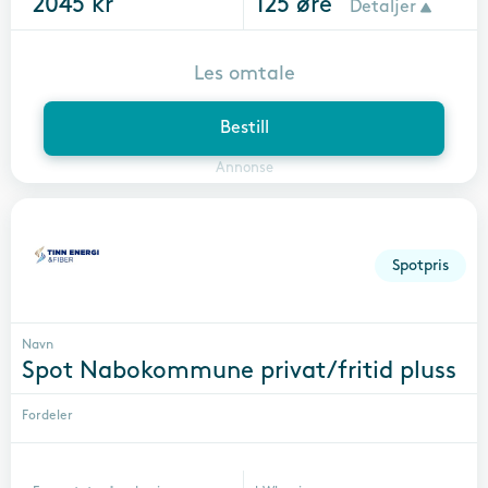
2045
kr
125
øre
Detaljer
Les omtale
Bestill
Annonse
Spotpris
Navn
Spot Nabokommune privat/fritid pluss
Fordeler