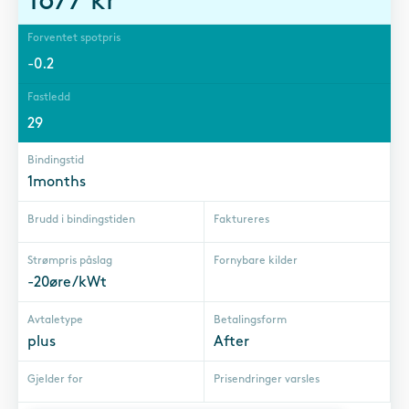
1677
kr
Forventet spotpris
-0.2
Fastledd
29
Bindingstid
1months
Brudd i bindingstiden
Faktureres
Strømpris påslag
Fornybare kilder
-20øre/kWt
Avtaletype
Betalingsform
plus
After
Gjelder for
Prisendringer varsles