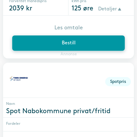
Forventet månedspris
kWh pris
2039
kr
125
øre
Detaljer
Les omtale
Bestill
Annonse
Spotpris
Navn
Spot Nabokommune privat/fritid
Fordeler