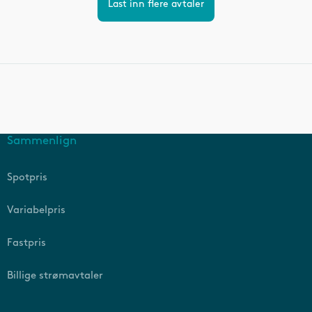
Last inn flere avtaler
Sammenlign
Spotpris
Variabelpris
Fastpris
Billige strømavtaler