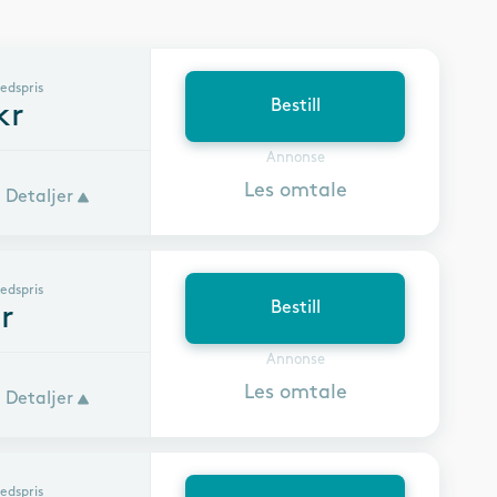
edspris
Bestill
kr
Annonse
Les omtale
Detaljer
edspris
Bestill
r
Annonse
Les omtale
Detaljer
edspris