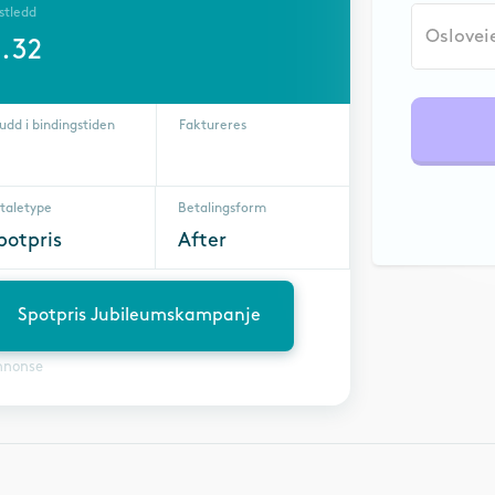
stledd
.32
udd i bindingstiden
Faktureres
taletype
Betalingsform
potpris
After
Spotpris Jubileumskampanje
nnonse