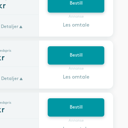
Bestill
kr
Annonse
Les omtale
Detaljer
edspris
Bestill
r
Annonse
Les omtale
Detaljer
edspris
Bestill
r
Annonse