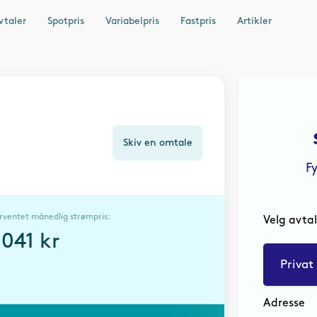
vtaler
Spotpris
Variabelpris
Fastpris
Artikler
Skiv en omtale
F
rventet månedlig strømpris:
Velg avta
2041
kr
Privat
Adresse