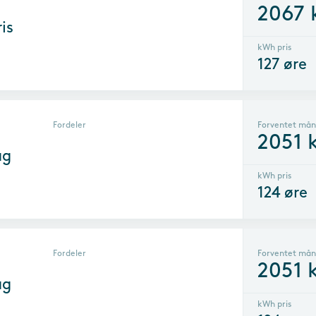
2067
is
kWh pris
127
øre
Fordeler
Forventet mån
2051
k
ag
kWh pris
124
øre
Fordeler
Forventet mån
2051
k
ag
kWh pris