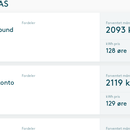
 AS
Fordeler
Forventet mån
2093
rbund
kWh pris
128
øre
Fordeler
Forventet mån
2119
k
konto
kWh pris
129
øre
Fordeler
Forventet mån