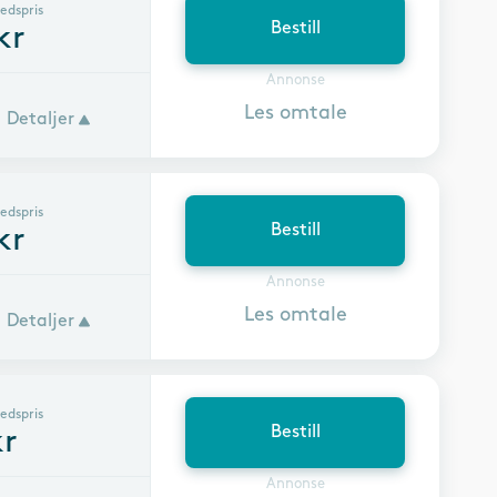
edspris
Bestill
kr
Annonse
Les omtale
Detaljer
edspris
Bestill
kr
Annonse
Les omtale
Detaljer
edspris
Bestill
r
Annonse