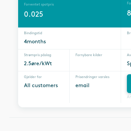
Fa
Forventet spotpris
8
0.025
Bindingstid
Br
4months
Strømpris påslag
Fornybare kilder
Av
2.5øre/kWt
S
Gjelder for
Prisendringer varsles
All customers
email
A