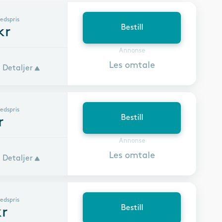
edspris
Bestill
kr
Annonse
Les omtale
Detaljer
edspris
Bestill
r
Annonse
Les omtale
Detaljer
edspris
Bestill
r