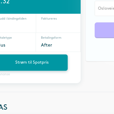
.32
udd i bindingstiden
Faktureres
taletype
Betalingsform
lus
After
Strøm til Spotpris
nnonse
 AS