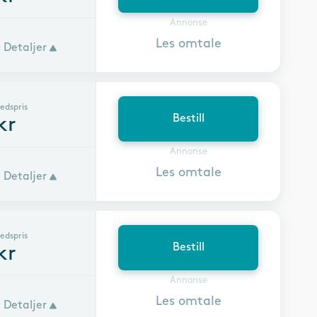
Annonse
Les omtale
Detaljer
edspris
Bestill
kr
Annonse
Les omtale
Detaljer
edspris
Bestill
kr
Annonse
Les omtale
Detaljer