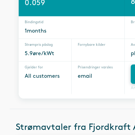
8
0.059
Bindingstid
Br
1months
Strømpris påslag
Fornybare kilder
Av
5.9øre/kWt
p
Gjelder for
Prisendringer varsles
All customers
email
A
Strømavtaler fra
Fjordkraft