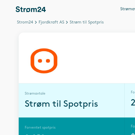
Strøma
Strom24
Fjordkraft AS
Strøm til Spotpris
Fo
Strømavtale
Strøm til Spotpris
Fa
Forventet spotpris