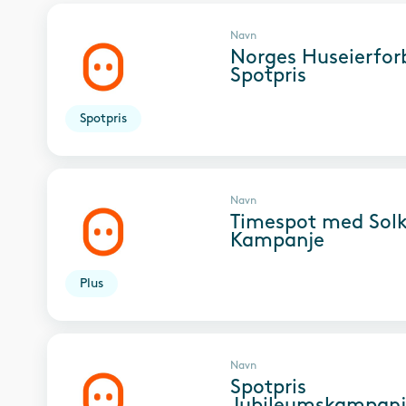
Navn
Norges Huseierfo
Spotpris
Spotpris
Navn
Timespot med Sol
Kampanje
Plus
Navn
Spotpris
Jubileumskampanj