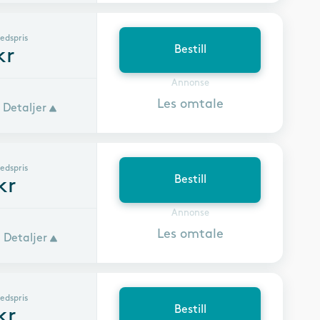
edspris
Bestill
kr
Annonse
Les omtale
Detaljer
edspris
Bestill
kr
Annonse
Les omtale
Detaljer
edspris
Bestill
kr