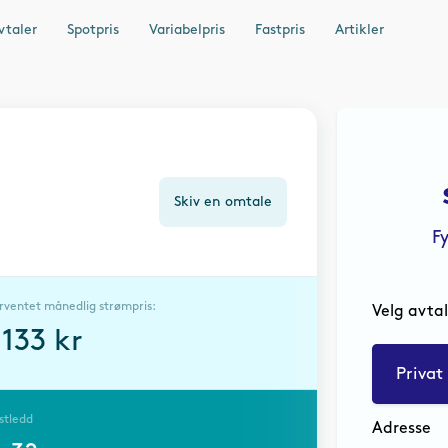
vtaler
Spotpris
Variabelpris
Fastpris
Artikler
Skiv en omtale
F
rventet månedlig strømpris:
Velg avta
2133
kr
Privat
stledd
Adresse