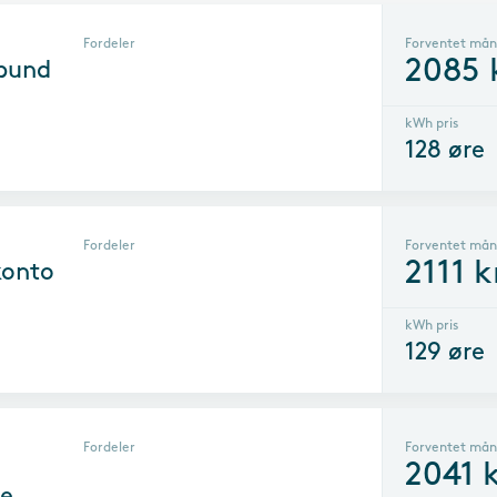
Fordeler
Forventet mån
2085
rbund
kWh pris
128
øre
Fordeler
Forventet mån
2111
k
konto
kWh pris
129
øre
Fordeler
Forventet mån
2041
k
e